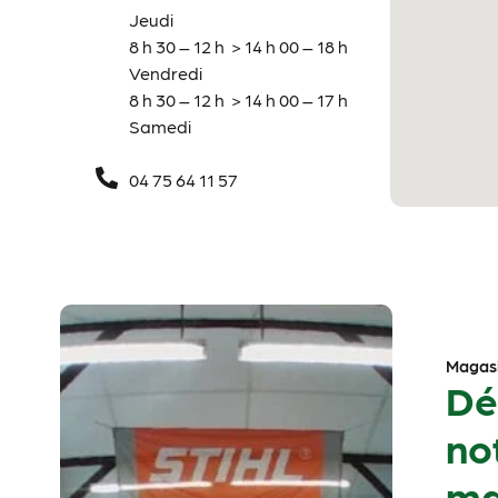
Jeudi
8 h 30 – 12 h > 14 h 00 – 18 h
Vendredi
8 h 30 – 12 h > 14 h 00 – 17 h
Samedi
04 75 64 11 57
Magasi
Dé
no
ma