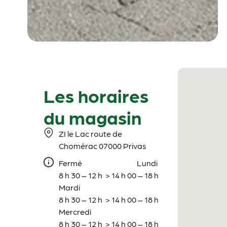
Les horaires
du magasin
ZI le Lac route de
Chomérac 07000 Privas
Fermé Lundi
8 h 30 – 12 h > 14 h 00 – 18 h
Mardi
8 h 30 – 12 h > 14 h 00 – 18 h
Mercredi
8 h 30 – 12 h > 14 h 00 – 18 h