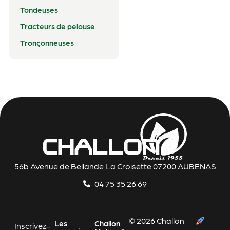
Tondeuses
Tracteurs de pelouse
Tronçonneuses
56b Avenue de Bellande La Croisette 07200 AUBENAS
04 75 35 26 69
© 2026 Challon
Les
Challon
Inscrivez-