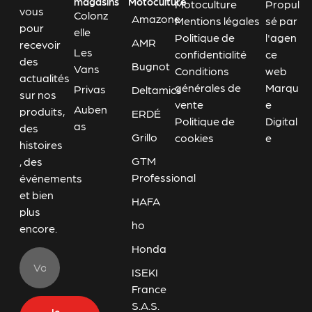
magasins
Motoculture
Motoculture
Propul
vous
Colonz
Amazone
Mentions légales
sé par
pour
elle
Politique de
l'agen
AMR
recevoir
Les
confidentialité
ce
des
Bugnot
Vans
Conditions
web
actualités
générales de
Marqu
Privas
Deltamics
sur nos
vente
e
Auben
produits,
ERDÉ
Politique de
Digital
as
des
Grillo
cookies
e
histoires
GTM
, des
Professional
événements
et bien
HAFA
plus
ho
encore.
Honda
ISEKI
France
S.A.S.
Je