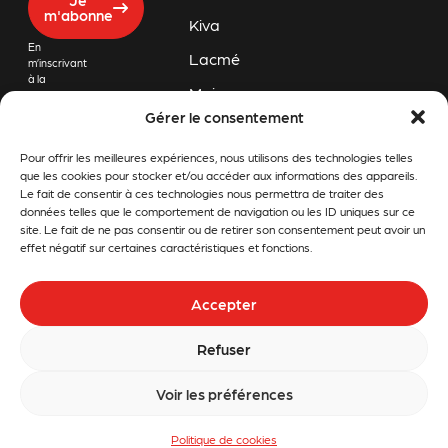
m'abonne
Kiva
En
Lacmé
m’inscrivant
à la
Majar
newsletter
de Challon
Gérer le consentement
Orec
Motoculture,
j’accepte
Pour offrir les meilleures expériences, nous utilisons des technologies telles
Pubert
que mon
adresse
que les cookies pour stocker et/ou accéder aux informations des appareils.
email soit
Rapid
Le fait de consentir à ces technologies nous permettra de traiter des
conservée
données telles que le comportement de navigation ou les ID uniques sur ce
afin de
Snapper
site. Le fait de ne pas consentir ou de retirer son consentement peut avoir un
recevoir les
effet négatif sur certaines caractéristiques et fonctions.
dernières
Stiga
informations
et offres
Stihl
Accepter
promotionnelles
en lien avec
Tom
Challon
Refuser
Motoculture.
Press
Voir les préférences
Politique de cookies