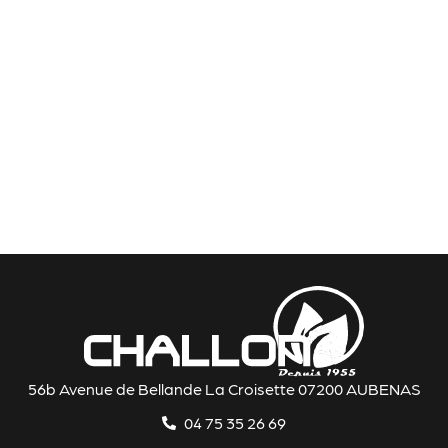
56b Avenue de Bellande La Croisette 07200 AUBENAS
04 75 35 26 69