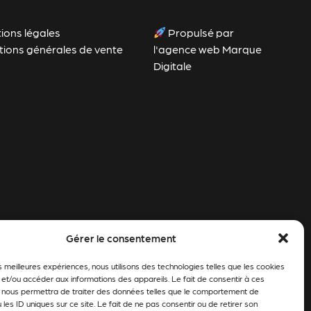
ions légales
Propulsé par
tions générales de vente
l'agence web Marque
Digitale
Gérer le consentement
es meilleures expériences, nous utilisons des technologies telles que les cookies
 et/ou accéder aux informations des appareils. Le fait de consentir à ces
 nous permettra de traiter des données telles que le comportement de
 les ID uniques sur ce site. Le fait de ne pas consentir ou de retirer son