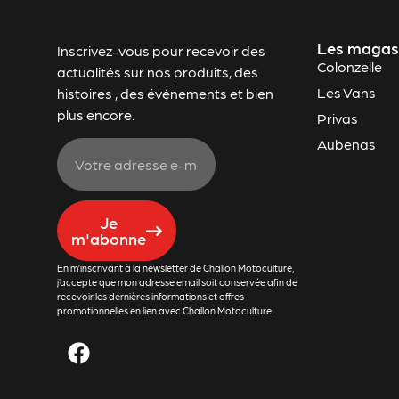
Les magas
Inscrivez-vous pour recevoir des
Colonzelle
actualités sur nos produits, des
Les Vans
histoires , des événements et bien
plus encore.
Privas
Aubenas
Je
m'abonne
En m’inscrivant à la newsletter de Challon Motoculture,
j’accepte que mon adresse email soit conservée afin de
recevoir les dernières informations et offres
promotionnelles en lien avec Challon Motoculture.