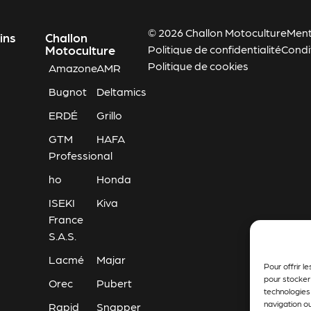
© 2026 Challon Motoculture
Ment
ins
Challon
Motoculture
Politique de confidentialité
Condi
Politique de cookies
Amazone
AMR
Bugnot
Deltamics
ERDÉ
Grillo
GTM
HAFA
Professional
ho
Honda
ISEKI
Kiva
France
S.A.S.
Lacmé
Majar
Pour offrir l
pour stocker
Orec
Pubert
technologies
navigation ou
Rapid
Snapper