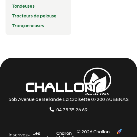
Tondeuses
Tracteurs de pelouse
Tronçonneuses
56b Avenue de Bellande La Croisette 07200 AUBENAS
04 75 35 26 69
© 2026 Challon
Les
Challon
Inscrivez-