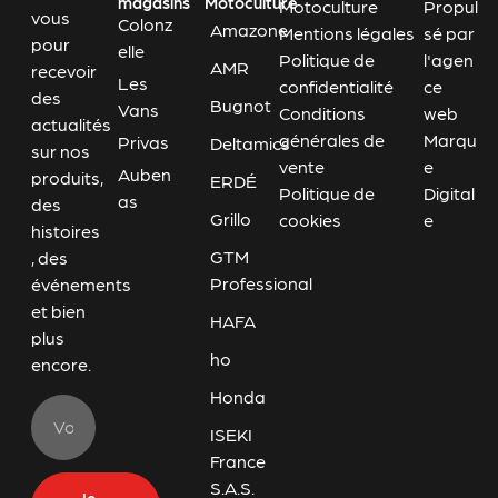
magasins
Motoculture
Motoculture
Propul
vous
Colonz
Amazone
Mentions légales
sé par
pour
elle
Politique de
l'agen
AMR
recevoir
Les
confidentialité
ce
des
Bugnot
Vans
Conditions
web
actualités
générales de
Marqu
Privas
Deltamics
sur nos
vente
e
Auben
produits,
ERDÉ
Politique de
Digital
as
des
Grillo
cookies
e
histoires
GTM
, des
Professional
événements
et bien
HAFA
plus
ho
encore.
Honda
ISEKI
France
S.A.S.
Je