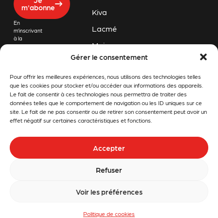
m'abonne
Kiva
En
Lacmé
m’inscrivant
à la
Majar
newsletter
de Challon
Gérer le consentement
Orec
Motoculture,
j’accepte
Pour offrir les meilleures expériences, nous utilisons des technologies telles
Pubert
que mon
adresse
que les cookies pour stocker et/ou accéder aux informations des appareils.
email soit
Rapid
Le fait de consentir à ces technologies nous permettra de traiter des
conservée
données telles que le comportement de navigation ou les ID uniques sur ce
afin de
Snapper
site. Le fait de ne pas consentir ou de retirer son consentement peut avoir un
recevoir les
effet négatif sur certaines caractéristiques et fonctions.
dernières
Stiga
informations
et offres
Stihl
Accepter
promotionnelles
en lien avec
Tom
Challon
Refuser
Motoculture.
Press
Voir les préférences
Politique de cookies