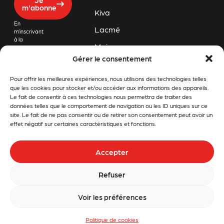
m'abonne
Kiva
En
Lacmé
m’inscrivant
à la
Majar
newsletter
de Challon
Gérer le consentement
Orec
Motoculture,
j’accepte
Pour offrir les meilleures expériences, nous utilisons des technologies telles
Pubert
que mon
adresse
que les cookies pour stocker et/ou accéder aux informations des appareils.
email soit
Rapid
Le fait de consentir à ces technologies nous permettra de traiter des
conservée
données telles que le comportement de navigation ou les ID uniques sur ce
afin de
Snapper
site. Le fait de ne pas consentir ou de retirer son consentement peut avoir un
recevoir les
effet négatif sur certaines caractéristiques et fonctions.
dernières
Stiga
informations
et offres
Stihl
Accepter
promotionnelles
en lien avec
Tom
Challon
Refuser
Motoculture.
Press
Voir les préférences
Politique de cookies