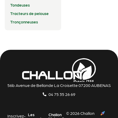
Tondeuses
Tracteurs de pelouse
Tronçonneuses
56b Avenue de Bellande La Croisette 07200 AUBENAS
04 75 35 26 69
© 2026 Challon
Les
Challon
Inscrivez-