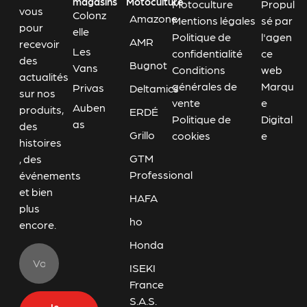
magasins
Motoculture
Motoculture
Propul
vous
Colonz
Amazone
Mentions légales
sé par
pour
elle
Politique de
l'agen
AMR
recevoir
Les
confidentialité
ce
des
Bugnot
Vans
Conditions
web
actualités
générales de
Marqu
Privas
Deltamics
sur nos
vente
e
Auben
produits,
ERDÉ
Politique de
Digital
as
des
Grillo
cookies
e
histoires
GTM
, des
Professional
événements
et bien
HAFA
plus
ho
encore.
Honda
ISEKI
France
S.A.S.
Je