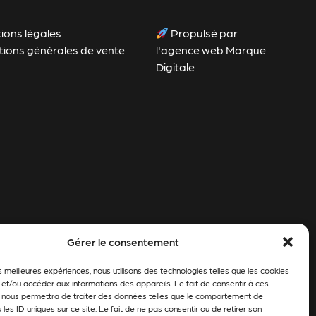
ions légales
Propulsé par
tions générales de vente
l'agence web Marque
Digitale
Gérer le consentement
es meilleures expériences, nous utilisons des technologies telles que les cookies
 et/ou accéder aux informations des appareils. Le fait de consentir à ces
 nous permettra de traiter des données telles que le comportement de
 les ID uniques sur ce site. Le fait de ne pas consentir ou de retirer son