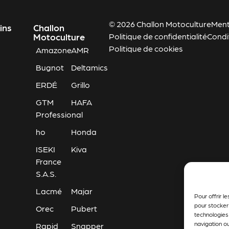
© 2026 Challon Motoculture
Ment
ins
Challon
Motoculture
Politique de confidentialité
Condi
Politique de cookies
Amazone
AMR
Bugnot
Deltamics
ERDÉ
Grillo
GTM
HAFA
Professional
ho
Honda
ISEKI
Kiva
France
S.A.S.
Lacmé
Majar
Pour offrir l
pour stocker
Orec
Pubert
technologies
navigation ou
Rapid
Snapper