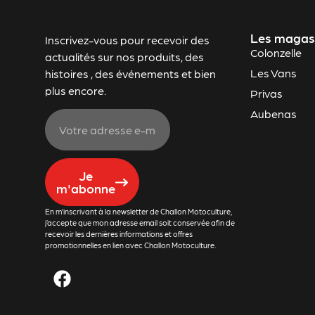
Les magas
Inscrivez-vous pour recevoir des
Colonzelle
actualités sur nos produits, des
Les Vans
histoires , des événements et bien
plus encore.
Privas
Aubenas
Je
m'abonne
En m’inscrivant à la newsletter de Challon Motoculture,
j’accepte que mon adresse email soit conservée afin de
recevoir les dernières informations et offres
promotionnelles en lien avec Challon Motoculture.