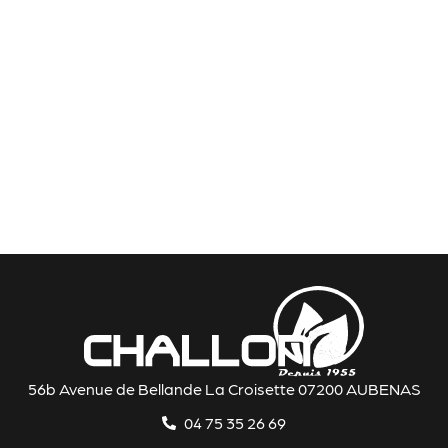
56b Avenue de Bellande La Croisette 07200 AUBENAS
04 75 35 26 69