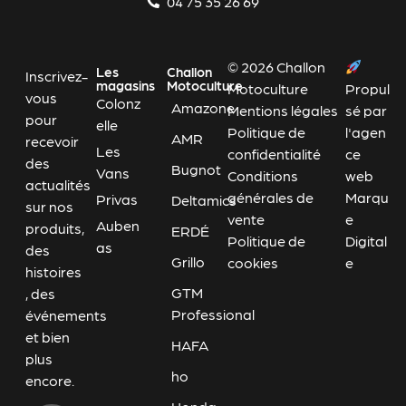
04 75 35 26 69
© 2026 Challon
Les
Challon
Inscrivez-
magasins
Motoculture
Motoculture
Propul
vous
Colonz
Amazone
Mentions légales
sé par
pour
elle
Politique de
l'agen
AMR
recevoir
Les
confidentialité
ce
des
Bugnot
Vans
Conditions
web
actualités
générales de
Marqu
Privas
Deltamics
sur nos
vente
e
Auben
produits,
ERDÉ
Politique de
Digital
as
des
Grillo
cookies
e
histoires
GTM
, des
Professional
événements
et bien
HAFA
plus
ho
encore.