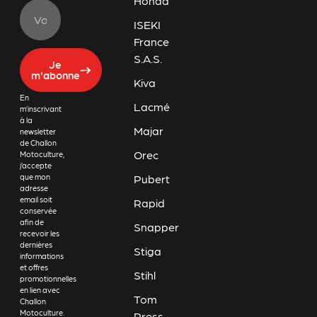
Honda
ISEKI
France
S.A.S.
Je
m'abonne
Kiva
En
Lacmé
m’inscrivant
à la
Majar
newsletter
de Challon
Orec
Motoculture,
j’accepte
Pubert
que mon
adresse
email soit
Rapid
conservée
afin de
Snapper
recevoir les
dernières
Stiga
informations
et offres
Stihl
promotionnelles
en lien avec
Tom
Challon
Motoculture.
Press