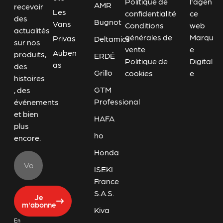
Politique de
l'agen
AMR
recevoir
Les
confidentialité
ce
des
Bugnot
Vans
Conditions
web
actualités
générales de
Marqu
Privas
Deltamics
sur nos
vente
e
Auben
produits,
ERDÉ
Politique de
Digital
as
des
Grillo
cookies
e
histoires
GTM
, des
Professional
événements
et bien
HAFA
plus
ho
encore.
Honda
ISEKI
France
S.A.S.
Je
m'abonne
Kiva
En