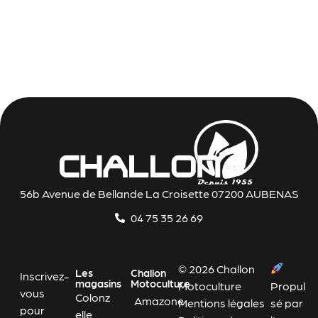
56b Avenue de Bellande La Croisette 07200 AUBENAS
04 75 35 26 69
© 2026 Challon
Les
Challon
Inscrivez-
magasins
Motoculture
Motoculture
Propul
vous
Colonz
Amazone
Mentions légales
sé par
pour
elle