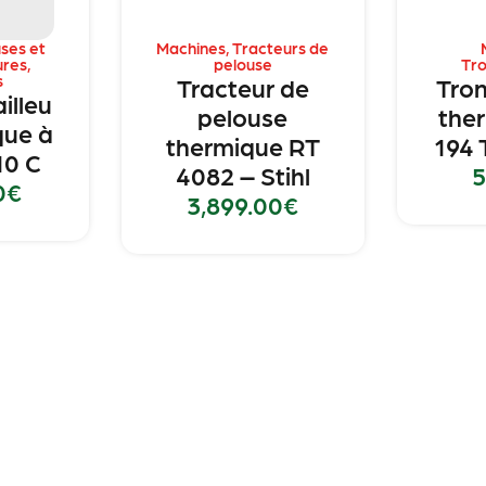
ses et
Machines
,
Tracteurs de
ures
,
pelouse
Tr
s
Tracteur de
Tro
illeu
pelouse
the
que à
thermique RT
194 
10 C
4082 – Stihl
5
0
€
3,899.00
€