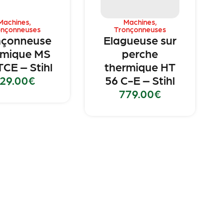
Machines
,
Machines
,
onçonneuses
Tronçonneuses
nçonneuse
Elagueuse sur
rmique MS
perche
TCE – Stihl
thermique HT
29.00
€
56 C-E – Stihl
779.00
€