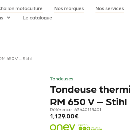
Challon motoculture
Nos marques
Nos services
ns
Le catalogue
M 650 V – Stihl
Tondeuses
Tondeuse therm
RM 650 V – Stihl
Référence : 63640113401
1,129.00
€