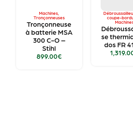
Machines
,
Débroussailleu
Tronçonneuses
coupe-bord
Machine
Tronçonneuse
Débroussa
à batterie MSA
se thermi
300 C-O –
dos FR 4
Stihl
1,319.0
899.00
€