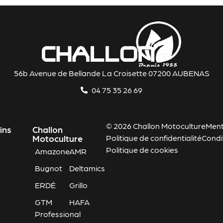
56b Avenue de Bellande La Croisette 07200 AUBENAS
04 75 35 26 69
© 2026 Challon Motoculture
Ment
ins
Challon
Motoculture
Politique de confidentialité
Condi
Politique de cookies
Amazone
AMR
Bugnot
Deltamics
ERDÉ
Grillo
GTM
HAFA
Professional