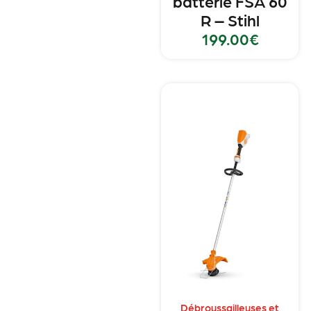
batterie FSA 60
R – Stihl
199.00
€
Débroussailleuses et