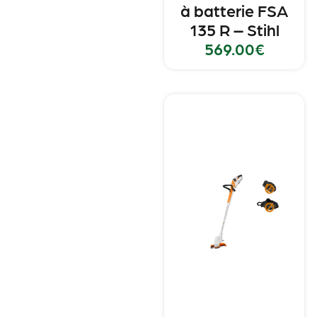
à batterie FSA
135 R – Stihl
569.00
€