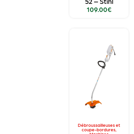
52 – Stihl
109.00
€
Débroussailleuses et
coupe-bordures
,