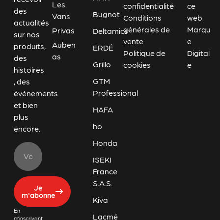
Les
confidentialité
ce
des
Bugnot
Vans
Conditions
web
actualités
générales de
Marqu
Privas
Deltamics
sur nos
vente
e
Auben
produits,
ERDÉ
Politique de
Digital
as
des
Grillo
cookies
e
histoires
GTM
, des
Professional
événements
et bien
HAFA
plus
ho
encore.
Honda
ISEKI
France
S.A.S.
Je
m'abonne
Kiva
En
Lacmé
m’inscrivant