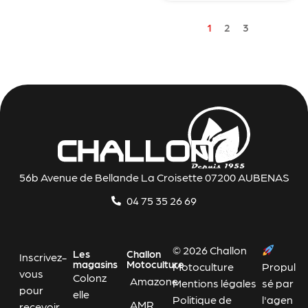
1
2
3
56b Avenue de Bellande La Croisette 07200 AUBENAS
04 75 35 26 69
© 2026 Challon
Les
Challon
Inscrivez-
magasins
Motoculture
Motoculture
Propul
vous
Colonz
Amazone
Mentions légales
sé par
pour
elle
Politique de
l'agen
AMR
recevoir