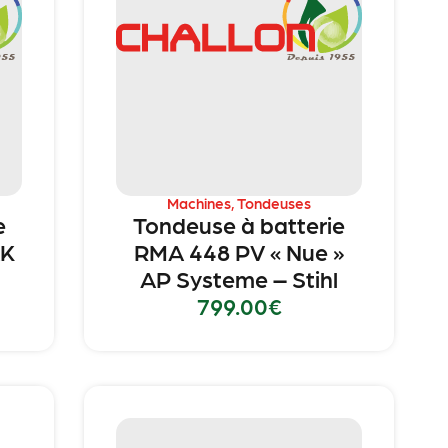
Machines
,
Tondeuses
e
Tondeuse à batterie
AK
RMA 448 PV « Nue »
AP Systeme – Stihl
799.00
€