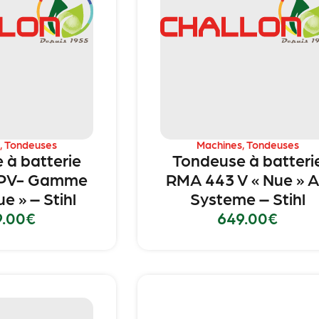
,
Tondeuses
Machines
,
Tondeuses
 à batterie
Tondeuse à batteri
 PV- Gamme
RMA 443 V « Nue » 
e » – Stihl
Systeme – Stihl
9.00
€
649.00
€