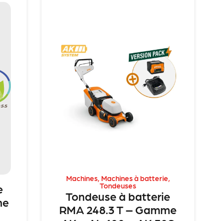
Machines
,
Machines à batterie
,
Tondeuses
e
Tondeuse à batterie
me
RMA 248.3 T – Gamme