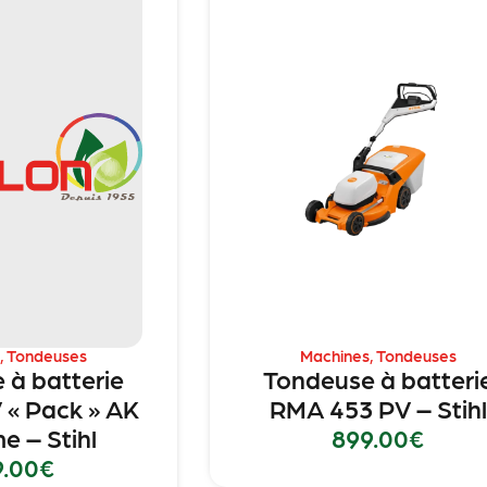
,
Tondeuses
Machines
,
Tondeuses
 à batterie
Tondeuse à batteri
 « Pack » AK
RMA 453 PV – Stihl
e – Stihl
899.00
€
9.00
€