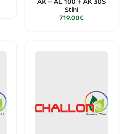
AK – AL 100 + AK 30S
Stihl
719.00
€