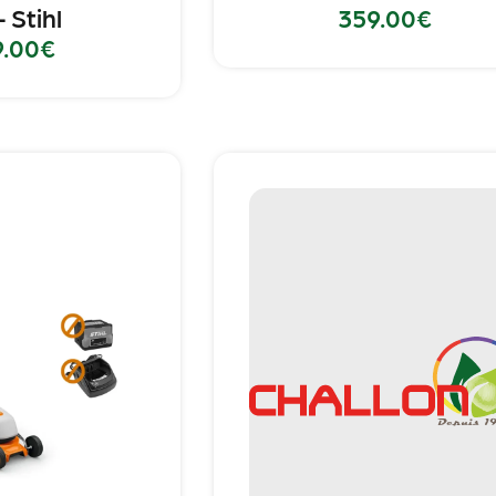
 Stihl
359.00
€
9.00
€