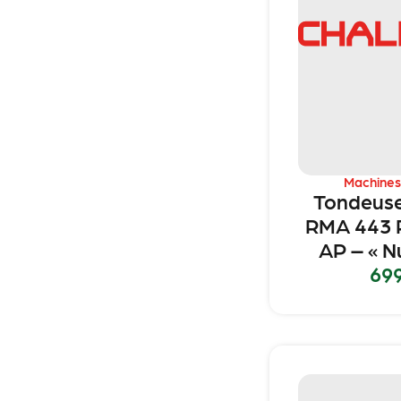
Machines
Tondeuse
RMA 443
AP – « Nu
69