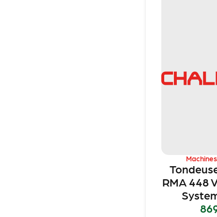
Machines
Tondeuse
RMA 448 V
System
86