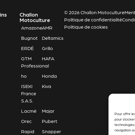
© 2026 Challon Motoculture
Ment
ins
Challon
Motoculture
Politique de confidentialité
Condi
Politique de cookies
Amazone
AMR
Bugnot
Deltamics
ERDÉ
Grillo
GTM
HAFA
Professional
ho
Honda
ISEKI
Kiva
France
S.A.S.
Lacmé
Majar
Pour offrir l
pour stocker
Orec
Pubert
technologies
navigation ou
Rapid
Snapper