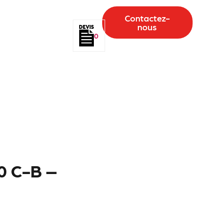
Contactez-
nous
0
0 C-B –