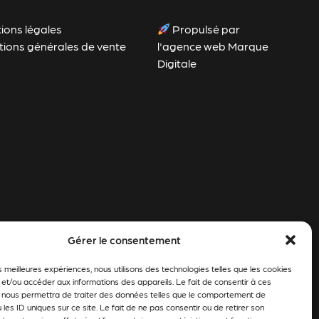
ions légales
Propulsé par
tions générales de vente
l'agence web Marque
Digitale
Gérer le consentement
es meilleures expériences, nous utilisons des technologies telles que les cookies
 et/ou accéder aux informations des appareils. Le fait de consentir à ces
 nous permettra de traiter des données telles que le comportement de
 les ID uniques sur ce site. Le fait de ne pas consentir ou de retirer son