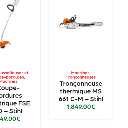
ussailleuses et
Machines
,
pe-bordures
,
Tronçonneuses
Machines
Tronçonneuse
Coupe-
thermique MS
ordures
661 C-M – Stihl
trique FSE
1,849.00
€
0 – Stihl
49.00
€