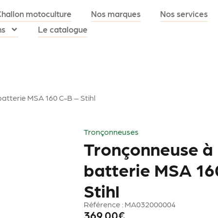
Challon motoculture
Nos marques
Nos services
ns
Le catalogue
atterie MSA 160 C-B – Stihl
Tronçonneuses
Tronçonneuse à
batterie MSA 16
Stihl
Référence : MA032000004
369.00
€