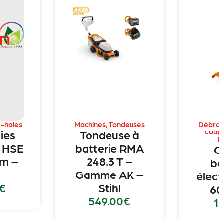
e-haies
Machines
,
Tondeuses
Débro
cou
aies
Tondeuse à
e HSE
batterie RMA
mm –
248.3 T –
b
Gamme AK –
élec
€
Stihl
6
549.00
€
1