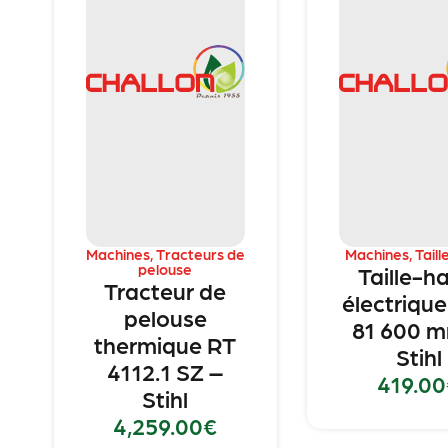
Machines
,
Tracteurs de
Machines
,
Taill
pelouse
Taille-h
Tracteur de
électriqu
pelouse
81 600 
thermique RT
Stihl
4112.1 SZ –
419.00
Stihl
4,259.00
€