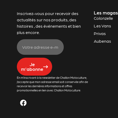
Les magas
Inscrivez-vous pour recevoir des
Colonzelle
actualités sur nos produits, des
Les Vans
histoires , des événements et bien
plus encore.
Privas
Aubenas
Je
m'abonne
En m’inscrivant à la newsletter de Challon Motoculture,
j’accepte que mon adresse email soit conservée afin de
recevoir les dernières informations et offres
promotionnelles en lien avec Challon Motoculture.