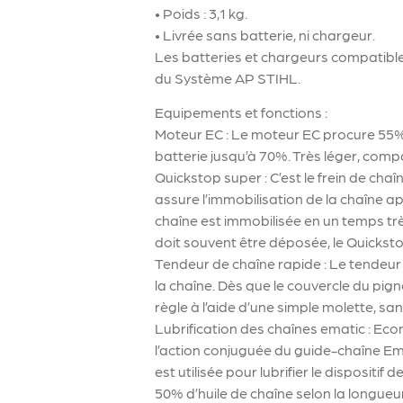
• Poids : 3,1 kg.
• Livrée sans batterie, ni chargeur.
Les batteries et chargeurs compatibles
du Système AP STIHL.
Equipements et fonctions :
Moteur EC : Le moteur EC procure 55% 
batterie jusqu’à 70%. Très léger, com
Quickstop super : C’est le frein de chaî
assure l’immobilisation de la chaîne 
chaîne est immobilisée en un temps trè
doit souvent être déposée, le Quickst
Tendeur de chaîne rapide : Le tendeur d
la chaîne. Dès que le couvercle du pign
règle à l’aide d’une simple molette, san
Lubrification des chaînes ematic : Eco
l’action conjuguée du guide-chaîne Ema
est utilisée pour lubrifier le dispositif
50% d’huile de chaîne selon la longueur