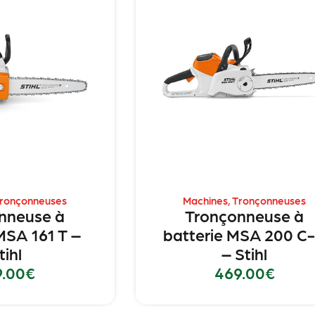
ronçonneuses
Machines
,
Tronçonneuses
nneuse à
Tronçonneuse à
MSA 161 T –
batterie MSA 200 C
tihl
– Stihl
9.00
€
469.00
€