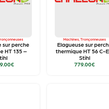
ronçonneuses
Machines
,
Tronçonneuses
 sur perche
Elagueuse sur perc
e HT 135 –
thermique HT 56 C-E
tihl
Stihl
49.00
€
779.00
€