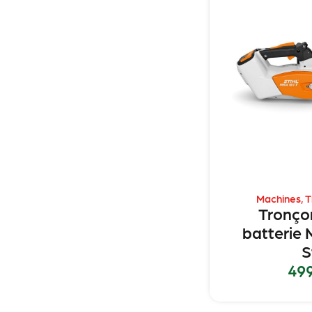
Machines
,
T
Tronço
batterie 
S
49