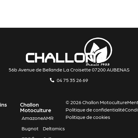
56b Avenue de Bellande La Croisette 07200 AUBENAS
04 75 35 26 69
© 2026 Challon Motoculture
Ment
ins
Challon
Motoculture
Politique de confidentialité
Condi
Politique de cookies
Amazone
AMR
Bugnot
Deltamics