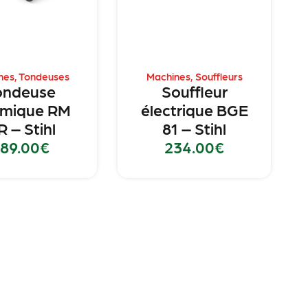
nes
,
Tondeuses
Machines
,
Souffleurs
ondeuse
Souffleur
rmique RM
électrique BGE
R – Stihl
81 – Stihl
89.00
€
234.00
€