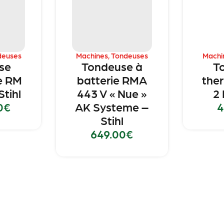
deuses
Machines
,
Tondeuses
Machi
se
Tondeuse à
T
e RM
batterie RMA
the
Stihl
443 V « Nue »
2 
0
€
AK Systeme –
4
Stihl
649.00
€