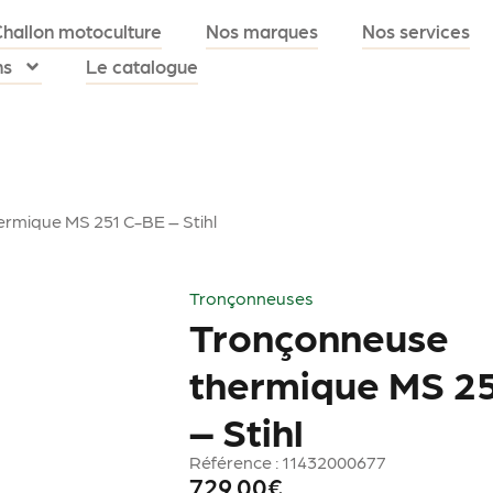
Challon motoculture
Nos marques
Nos services
ns
Le catalogue
rmique MS 251 C-BE – Stihl
Tronçonneuses
Tronçonneuse
thermique MS 2
– Stihl
Référence : 11432000677
729.00
€