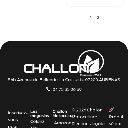
1
2
56b Avenue de Bellande La Croisette 07200 AUBENAS
04 75 35 26 69
© 2026 Challon
Les
Challon
Inscrivez-
magasins
Motoculture
Motoculture
Propul
vous
Colonz
Amazone
Mentions légales
sé par
pour
elle