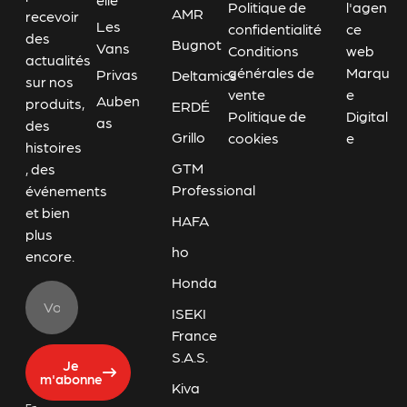
Politique de
l'agen
AMR
recevoir
Les
confidentialité
ce
des
Bugnot
Vans
Conditions
web
actualités
générales de
Marqu
Privas
Deltamics
sur nos
vente
e
Auben
produits,
ERDÉ
Politique de
Digital
as
des
Grillo
cookies
e
histoires
GTM
, des
Professional
événements
et bien
HAFA
plus
ho
encore.
Honda
ISEKI
France
S.A.S.
Je
m'abonne
Kiva