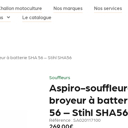
Challon motoculture
Nos marques
Nos services
ns
Le catalogue
eur à batterie SHA 56 – Stihl SHA56
Souffleurs
Aspiro-souffleur
broyeur à batte
56 – Stihl SHA5
Référence : SA020117100
269.00
€