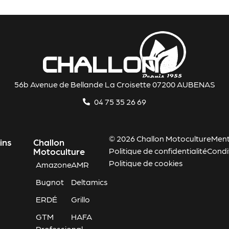
56b Avenue de Bellande La Croisette 07200 AUBENAS
04 75 35 26 69
© 2026 Challon Motoculture
Ment
ins
Challon
Motoculture
Politique de confidentialité
Condi
Politique de cookies
Amazone
AMR
Bugnot
Deltamics
ERDÉ
Grillo
GTM
HAFA
Professional