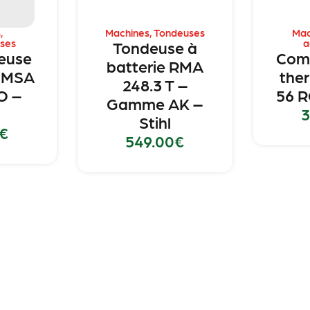
s
,
Machines
,
Tondeuses
Mac
ses
a
Tondeuse à
euse
Com
batterie RMA
e MSA
the
248.3 T –
O –
56 R
Gamme AK –
3
Stihl
€
549.00
€