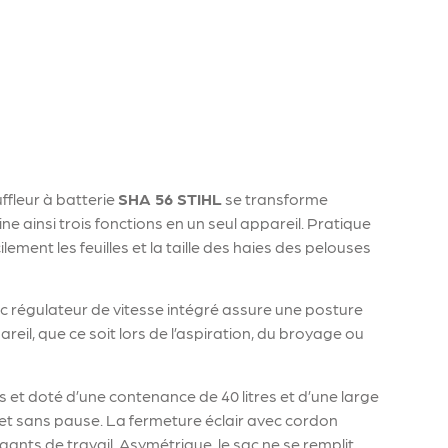
uffleur à batterie
SHA 56 STIHL
se transforme
e ainsi trois fonctions en un seul appareil. Pratique
ilement les feuilles et la taille des haies des pelouses
 régulateur de vitesse intégré assure une posture
pareil, que ce soit lors de l’aspiration, du broyage ou
 et doté d’une contenance de 40 litres et d’une large
e et sans pause. La fermeture éclair avec cordon
ants de travail. Asymétrique, le sac ne se remplit