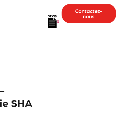
Contactez-
nous
0
-
rie SHA
6