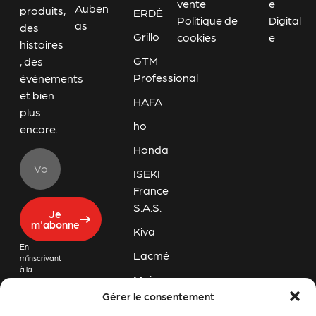
vente
e
Auben
produits,
ERDÉ
Politique de
Digital
as
des
Grillo
cookies
e
histoires
GTM
, des
Professional
événements
et bien
HAFA
plus
ho
encore.
Honda
ISEKI
France
S.A.S.
Je
m'abonne
Kiva
En
Lacmé
m’inscrivant
à la
Majar
newsletter
de Challon
Gérer le consentement
Orec
Motoculture,
j’accepte