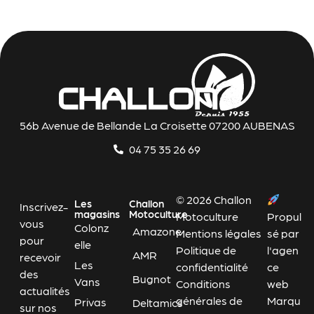
56b Avenue de Bellande La Croisette 07200 AUBENAS
04 75 35 26 69
© 2026 Challon
Les
Challon
Inscrivez-
magasins
Motoculture
Motoculture
Propul
vous
Colonz
Amazone
Mentions légales
sé par
pour
elle
Politique de
l'agen
AMR
recevoir
Les
confidentialité
ce
des
Bugnot
Vans
Conditions
web
actualités
générales de
Marqu
Privas
Deltamics
sur nos