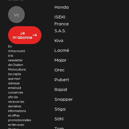
Honda
ISEKI
France
S.A.S.
Je
m'abonne
Kiva
En
Lacmé
m’inscrivant
à la
Majar
newsletter
de Challon
Orec
Motoculture,
j’accepte
Pubert
que mon
adresse
email soit
Rapid
conservée
afin de
Snapper
recevoir les
dernières
Stiga
informations
et offres
Stihl
promotionnelles
en lien avec
Tom