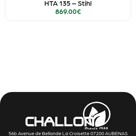
HTA 135 – Stihl
869.00
€
56b Avenue de Bellande La Croisette 07200 AUBENAS