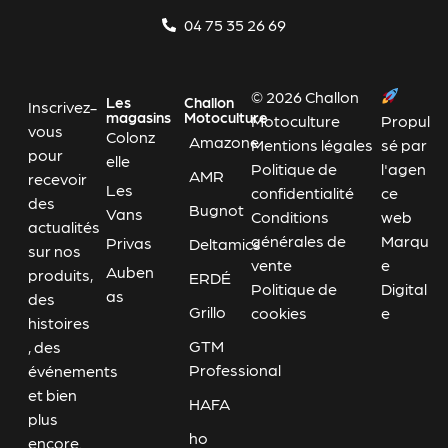
04 75 35 26 69
© 2026 Challon
Les
Challon
Inscrivez-
magasins
Motoculture
Motoculture
Propul
vous
Colonz
Amazone
Mentions légales
sé par
pour
elle
Politique de
l'agen
AMR
recevoir
Les
confidentialité
ce
des
Bugnot
Vans
Conditions
web
actualités
générales de
Marqu
Privas
Deltamics
sur nos
vente
e
Auben
produits,
ERDÉ
Politique de
Digital
as
des
Grillo
cookies
e
histoires
GTM
, des
Professional
événements
et bien
HAFA
plus
ho
encore.