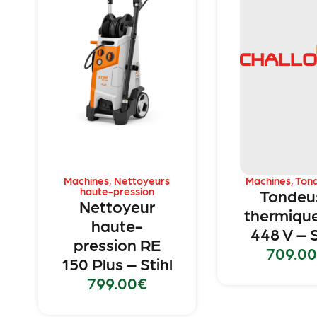
Machines
,
Nettoyeurs
Machines
,
Ton
haute-pression
Tondeu
Nettoyeur
thermiqu
haute-
448 V – S
pression RE
709.00
150 Plus – Stihl
799.00
€