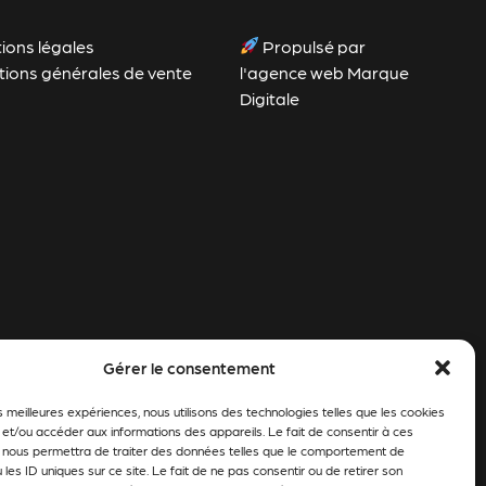
ions légales
Propulsé par
tions générales de vente
l'agence web Marque
Digitale
Gérer le consentement
es meilleures expériences, nous utilisons des technologies telles que les cookies
 et/ou accéder aux informations des appareils. Le fait de consentir à ces
 nous permettra de traiter des données telles que le comportement de
 les ID uniques sur ce site. Le fait de ne pas consentir ou de retirer son