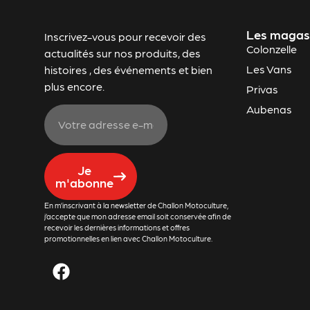
Les magas
Inscrivez-vous pour recevoir des
Colonzelle
actualités sur nos produits, des
Les Vans
histoires , des événements et bien
plus encore.
Privas
Aubenas
Je
m'abonne
En m’inscrivant à la newsletter de Challon Motoculture,
j’accepte que mon adresse email soit conservée afin de
recevoir les dernières informations et offres
promotionnelles en lien avec Challon Motoculture.