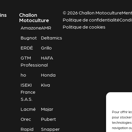
© 2026 Challon Motoculture
Ment
ins
Challon
Motoculture
Politique de confidentialité
Condi
Politique de cookies
Amazone
AMR
Bugnot
Deltamics
ERDÉ
Grillo
GTM
HAFA
Professional
ho
Honda
ISEKI
Kiva
France
S.A.S.
Lacmé
Majar
Pour offrir l
pour stocker
Orec
Pubert
technologies
navigation ou
Rapid
Snapper