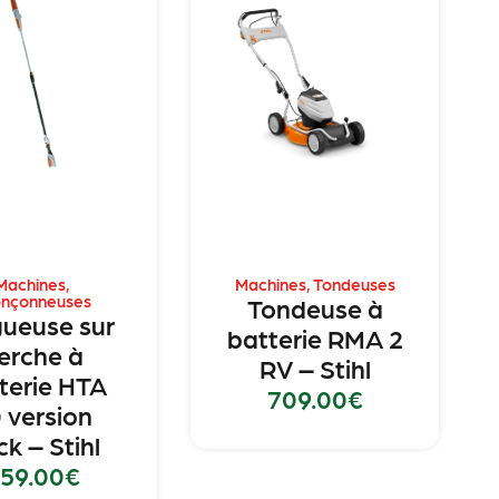
Machines
,
Machines
,
Tondeuses
onçonneuses
Tondeuse à
gueuse sur
batterie RMA 2
erche à
RV – Stihl
terie HTA
709.00
€
 version
k – Stihl
59.00
€