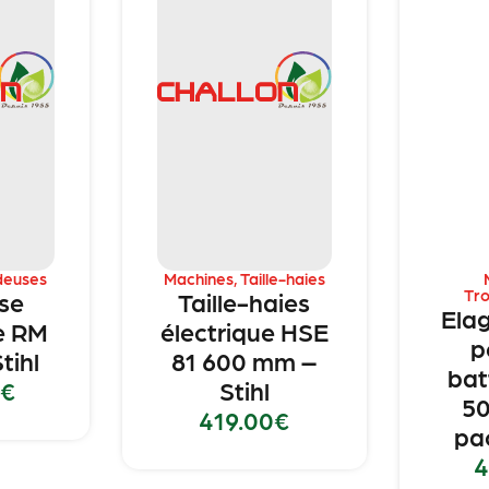
deuses
Machines
,
Taille-haies
Tr
se
Taille-haies
Ela
e RM
électrique HSE
p
tihl
81 600 mm –
bat
€
Stihl
50
419.00
€
pac
4