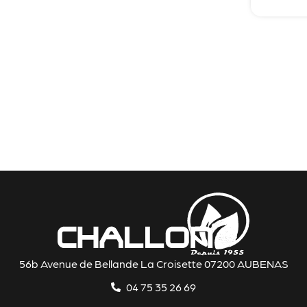
56b Avenue de Bellande La Croisette 07200 AUBENAS
04 75 35 26 69