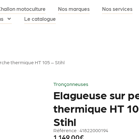
Challon motoculture
Nos marques
Nos services
ns
Le catalogue
rche thermique HT 105 – Stihl
Tronçonneuses
Elagueuse sur p
thermique HT 10
Stihl
Référence : 41822000194
1,149.00
€