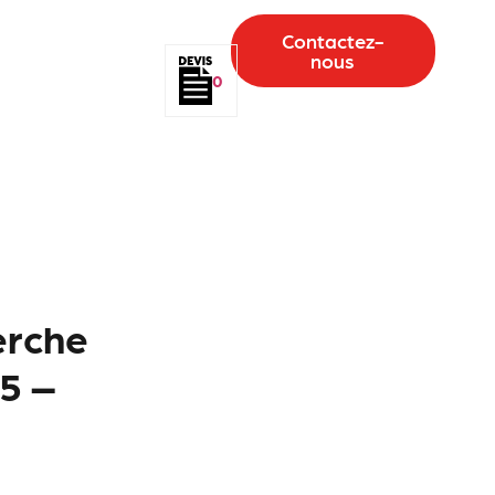
Contactez-
nous
0
erche
5 –