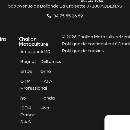
56b Avenue de Bellande La Croisette 07200 AUBENAS
04 75 35 26 69
© 2026 Challon Motoculture
Ment
ins
Challon
Motoculture
Politique de confidentialité
Condi
Politique de cookies
Amazone
AMR
Bugnot
Deltamics
ERDÉ
Grillo
GTM
HAFA
Professional
ho
Honda
ISEKI
Kiva
France
S.A.S.