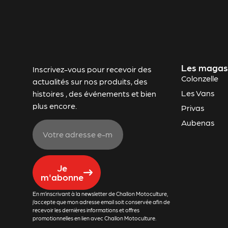
Les magas
Inscrivez-vous pour recevoir des
Colonzelle
actualités sur nos produits, des
Les Vans
histoires , des événements et bien
plus encore.
Privas
Aubenas
Je
m'abonne
En m’inscrivant à la newsletter de Challon Motoculture,
j’accepte que mon adresse email soit conservée afin de
recevoir les dernières informations et offres
promotionnelles en lien avec Challon Motoculture.