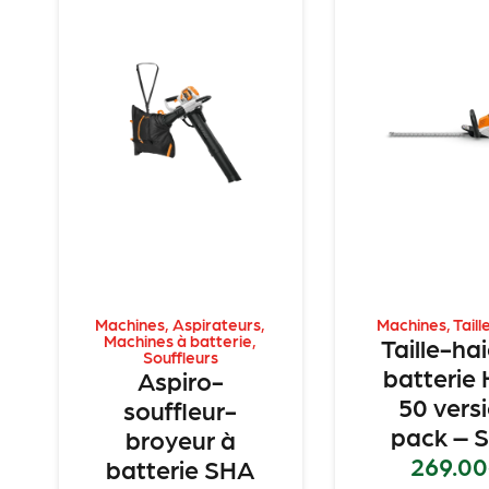
Machines
,
Aspirateurs
,
Machines
,
Taill
Machines à batterie
,
Taille-ha
Souffleurs
batterie
Aspiro-
50 vers
souffleur-
pack – S
broyeur à
269.00
batterie SHA