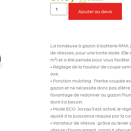
Ajouter au devis
À retenir sur le produit
La tondeuse à gazon à batterie RMA 2
de vitesses, pour une tonte aisée. Ell
m²) et a été pensée pour vous facilite
• Réglage de la hauteur de coupe semi-
axe.
• Fonction mulching : l’herbe coupée e
gazon et ne nécessite donc pas d’êtr
l’avantage de redonner au gazon l’humi
dont il a besoin.
• Mode ECO : lorsqu’il est activé, le 
ajusté à la puissance requise par la c
• Variateur de vitesse : grâce au levier 
vitesse d’avancement, parmi 6 vitesses 