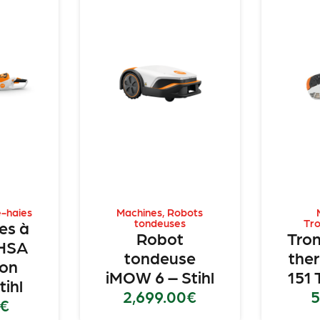
e-haies
Machines
,
Robots
tondeuses
Tr
ies à
Robot
Tro
 HSA
tondeuse
the
ion
iMOW 6 – Stihl
151 
tihl
2,699.00
€
5
€