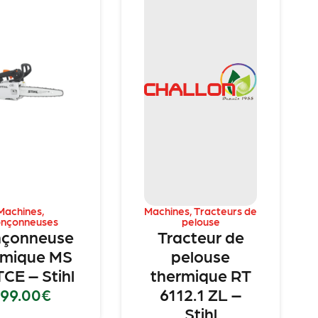
Machines
,
Machines
,
Tracteurs de
onçonneuses
pelouse
nçonneuse
Tracteur de
rmique MS
pelouse
TCE – Stihl
thermique RT
99.00
€
6112.1 ZL –
Stihl