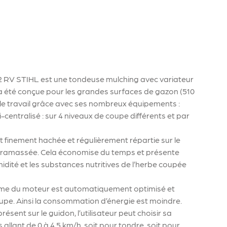
 RV STIHL est une tondeuse mulching avec variateur
e a été conçue pour les grandes surfaces de gazon (510
r le travail grâce avec ses nombreux équipements :
centralisé : sur 4 niveaux de coupe différents et par
st finement hachée et régulièrement répartie sur le
e ramassée. Cela économise du temps et présente
dité et les substances nutritives de l’herbe coupée
régime du moteur est automatiquement optimisé et
oupe. Ainsi la consommation d’énergie est moindre.
présent sur le guidon, l’utilisateur peut choisir sa
allant de 0 à 4,5 km/h, soit pour tondre, soit pour