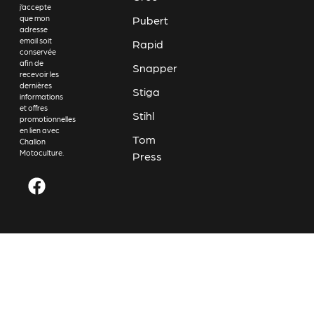
j’accepte
Pubert
que mon
adresse
email soit
Rapid
conservée
afin de
Snapper
recevoir les
dernières
Stiga
informations
et offres
Stihl
promotionnelles
en lien avec
Tom
Challon
Motoculture.
Press