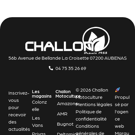
56b Avenue de Bellande La Croisette 07200 AUBENAS
04 75 35 26 69
© 2026 Challon
Les
Challon
Inscrivez-
magasins
Motoculture
Motoculture
Propul
vous
Colonz
Amazone
Mentions légales
sé par
pour
elle
Politique de
l'agen
AMR
recevoir
Les
confidentialité
ce
des
Bugnot
Vans
Conditions
web
actualités
générales de
Marqu
Privas
Deltamics