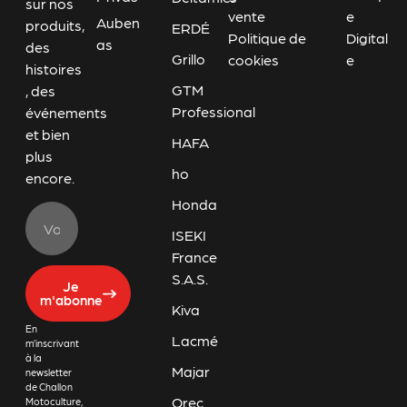
sur nos
vente
e
Auben
produits,
ERDÉ
Politique de
Digital
as
des
Grillo
cookies
e
histoires
GTM
, des
Professional
événements
et bien
HAFA
plus
ho
encore.
Honda
ISEKI
France
S.A.S.
Je
m'abonne
Kiva
En
Lacmé
m’inscrivant
à la
Majar
newsletter
de Challon
Orec
Motoculture,