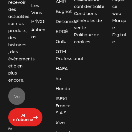
AMR
recevoir
Les
confidentialité
ce
des
Bugnot
Vans
Conditions
web
actualités
générales de
Marqu
Privas
Deltamics
sur nos
vente
e
Auben
produits,
ERDÉ
Politique de
Digital
as
des
Grillo
cookies
e
histoires
GTM
, des
Professional
événements
et bien
HAFA
plus
ho
encore.
Honda
ISEKI
France
S.A.S.
Je
m'abonne
Kiva
En