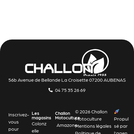
56b Avenue de Bellande La Croisette 07200 AUBENAS
04 75 35 26 69
© 2026 Challon
Les
Challon
Inscrivez-
magasins
Motoculture
Motoculture
Propul
vous
Colonz
Amazone
Mentions légales
sé par
pour
elle
Politique de
l'agen