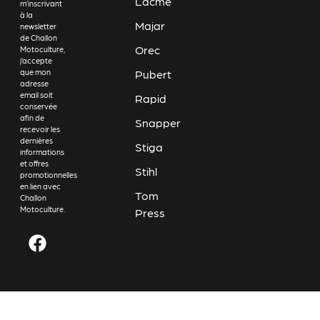
Lacmé
m’inscrivant
à la
Majar
newsletter
de Challon
Orec
Motoculture,
j’accepte
Pubert
que mon
adresse
email soit
Rapid
conservée
afin de
Snapper
recevoir les
dernières
Stiga
informations
et offres
Stihl
promotionnelles
en lien avec
Tom
Challon
Motoculture.
Press