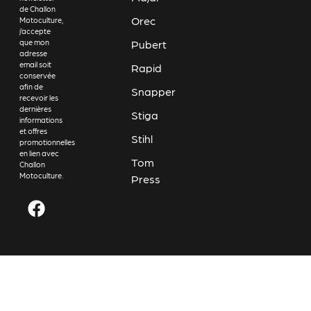
de Challon
Orec
Motoculture,
j’accepte
Pubert
que mon
adresse
email soit
Rapid
conservée
afin de
Snapper
recevoir les
dernières
Stiga
informations
et offres
Stihl
promotionnelles
en lien avec
Tom
Challon
Motoculture.
Press