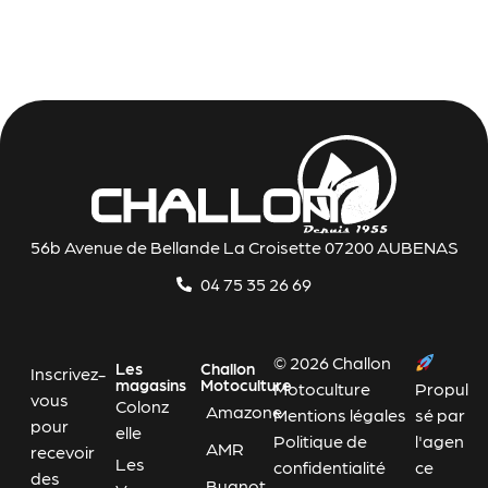
56b Avenue de Bellande La Croisette 07200 AUBENAS
04 75 35 26 69
© 2026 Challon
Les
Challon
Inscrivez-
magasins
Motoculture
Motoculture
Propul
vous
Colonz
Amazone
Mentions légales
sé par
pour
elle
Politique de
l'agen
AMR
recevoir
Les
confidentialité
ce
des
Bugnot