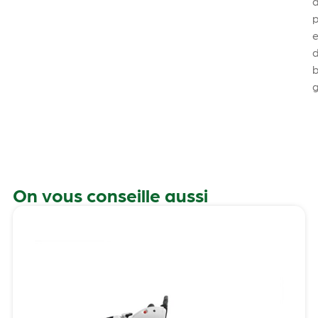
e
b
g
On vous conseille aussi