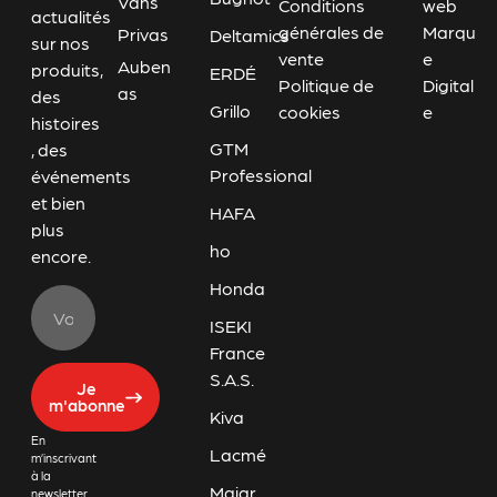
Vans
Conditions
web
actualités
générales de
Marqu
Privas
Deltamics
sur nos
vente
e
Auben
produits,
ERDÉ
Politique de
Digital
as
des
Grillo
cookies
e
histoires
GTM
, des
Professional
événements
et bien
HAFA
plus
ho
encore.
Honda
ISEKI
France
S.A.S.
Je
m'abonne
Kiva
En
Lacmé
m’inscrivant
à la
Majar
newsletter