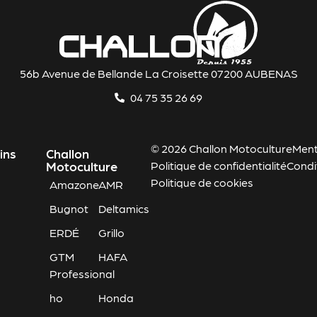
56b Avenue de Bellande La Croisette 07200 AUBENAS
04 75 35 26 69
© 2026 Challon Motoculture
Ment
ins
Challon
Motoculture
Politique de confidentialité
Condi
Politique de cookies
Amazone
AMR
Bugnot
Deltamics
ERDÉ
Grillo
GTM
HAFA
Professional
ho
Honda