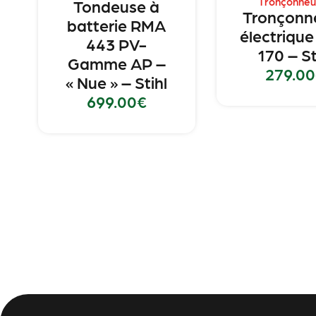
Tronçonneu
Tondeuse à
Tronçonn
batterie RMA
électriqu
443 PV-
170 – St
Gamme AP –
279.00
« Nue » – Stihl
699.00
€