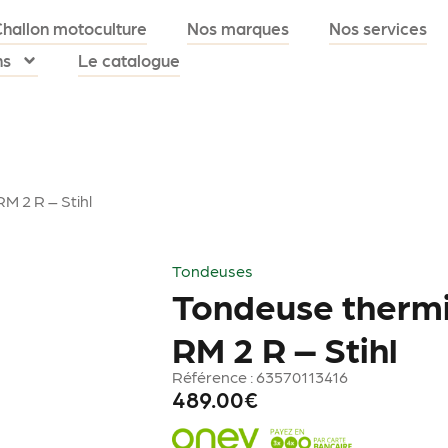
Challon motoculture
Nos marques
Nos services
ns
Le catalogue
M 2 R – Stihl
Tondeuses
Tondeuse therm
RM 2 R – Stihl
Référence : 63570113416
489.00
€