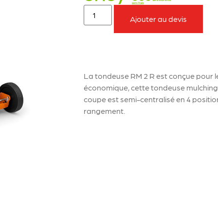
Ajouter au devis
À retenir sur le produit
La tondeuse RM 2 R est conçue pour les
économique, cette tondeuse mulching v
coupe est semi-centralisé en 4 positions
rangement.