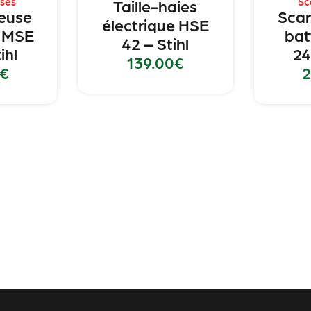
ses
Sc
Taille-haies
euse
Scar
électrique HSE
e MSE
bat
42 – Stihl
ihl
24
139.00
€
€
2