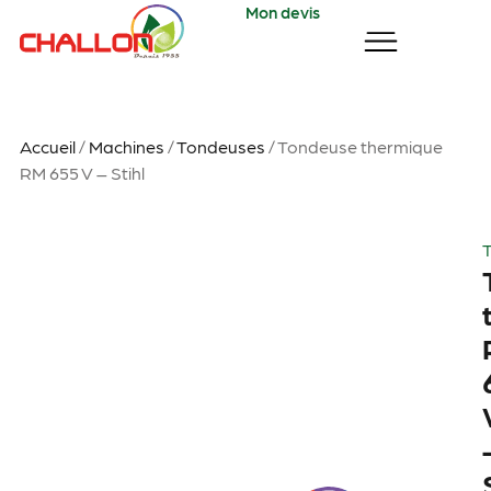
Mon devis
Accueil
/
Machines
/
Tondeuses
/ Tondeuse thermique
RM 655 V – Stihl