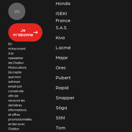
Honda
ISEKI
France
S.A.S.
Je
m'abonne
Kiva
En
Lacmé
m’inscrivant
à la
Majar
newsletter
de Challon
Orec
Motoculture,
j’accepte
Pubert
que mon
adresse
email soit
Rapid
conservée
afin de
Snapper
recevoir les
dernières
Stiga
informations
et offres
Stihl
promotionnelles
en lien avec
Tom
Challon