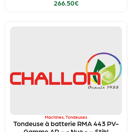
266.50
€
Machines
,
Tondeuses
Tondeuse à batterie RMA 443 PV-
Gamme AP – « Nue » – Stihl