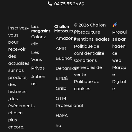
04 75 35 26 69
© 2026 Challon
Les
Challon
Inscrivez-
magasins
Motoculture
Motoculture
Propul
vous
Colonz
Amazone
Mentions légales
sé par
pour
elle
Politique de
l'agen
AMR
recevoir
Les
confidentialité
ce
des
Bugnot
Vans
Conditions
web
actualités
générales de
Marqu
Privas
Deltamics
sur nos
vente
e
Auben
produits,
ERDÉ
Politique de
Digital
as
des
Grillo
cookies
e
histoires
GTM
, des
Professional
événements
et bien
HAFA
plus
ho
encore.