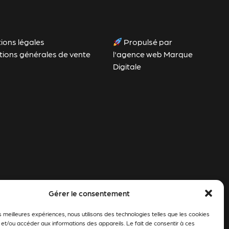
ions légales
Propulsé par
tions générales de vente
l'agence web Marque
Digitale
Gérer le consentement
es meilleures expériences, nous utilisons des technologies telles que les cookies
 et/ou accéder aux informations des appareils. Le fait de consentir à ces