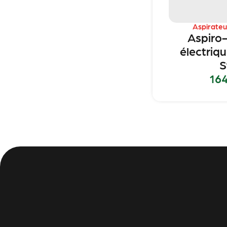
Aspirateu
Aspiro-
électriq
S
16