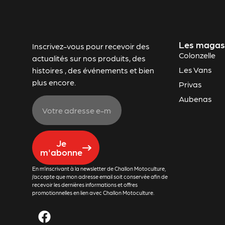
Les magas
Inscrivez-vous pour recevoir des
Colonzelle
actualités sur nos produits, des
Les Vans
histoires , des événements et bien
plus encore.
Privas
Aubenas
Je
m'abonne
En m’inscrivant à la newsletter de Challon Motoculture,
j’accepte que mon adresse email soit conservée afin de
recevoir les dernières informations et offres
promotionnelles en lien avec Challon Motoculture.