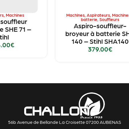
rs
,
Machines
Machines
,
Aspirateurs
,
Machine
batterie
,
Souffleurs
souffleur
Aspiro-souffleur-
ue SHE 71 –
broyeur à batterie S
tihl
140 – Stihl SHA140
4.00
€
379.00
€
56b Avenue de Bellande La Croisette 07200 AUBENAS