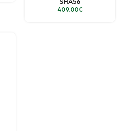
SHA56
409.00
€