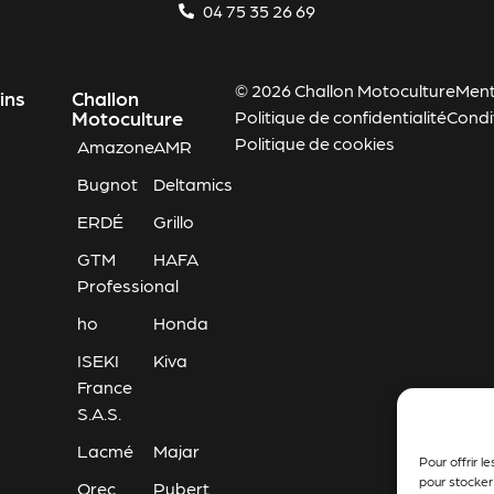
04 75 35 26 69
© 2026 Challon Motoculture
Ment
ins
Challon
Motoculture
Politique de confidentialité
Condi
Politique de cookies
Amazone
AMR
Bugnot
Deltamics
ERDÉ
Grillo
GTM
HAFA
Professional
ho
Honda
ISEKI
Kiva
France
S.A.S.
Lacmé
Majar
Pour offrir l
pour stocker
Orec
Pubert