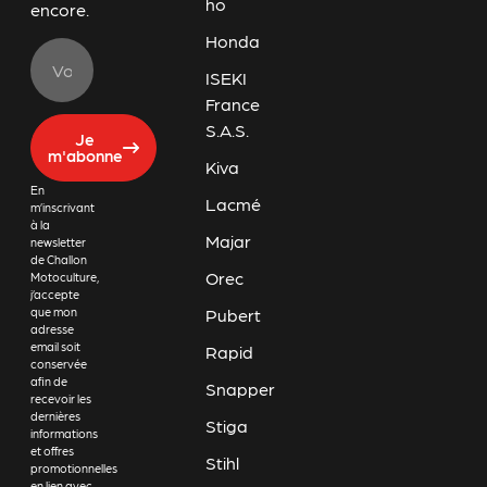
ho
encore.
Honda
ISEKI
France
S.A.S.
Je
m'abonne
Kiva
En
Lacmé
m’inscrivant
à la
Majar
newsletter
de Challon
Orec
Motoculture,
j’accepte
Pubert
que mon
adresse
email soit
Rapid
conservée
afin de
Snapper
recevoir les
dernières
Stiga
informations
et offres
Stihl
promotionnelles
en lien avec