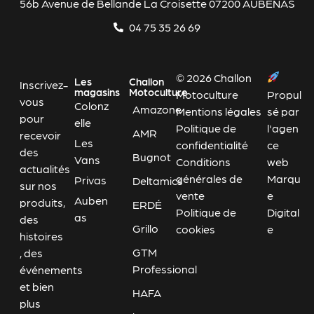
56b Avenue de Bellande La Croisette 07200 AUBENAS
04 75 35 26 69
© 2026 Challon
Les
Challon
Inscrivez-
magasins
Motoculture
Motoculture
Propul
vous
Colonz
Amazone
Mentions légales
sé par
pour
elle
Politique de
l'agen
AMR
recevoir
Les
confidentialité
ce
des
Bugnot
Vans
Conditions
web
actualités
générales de
Marqu
Privas
Deltamics
sur nos
vente
e
Auben
produits,
ERDÉ
Politique de
Digital
as
des
Grillo
cookies
e
histoires
GTM
, des
Professional
événements
et bien
HAFA
plus