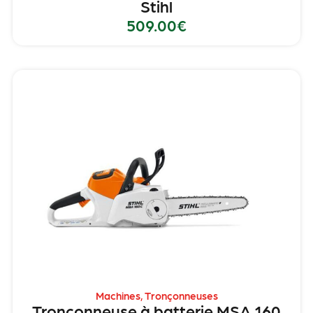
Stihl
509.00
€
Machines
,
Tronçonneuses
Tronçonneuse à batterie MSA 160