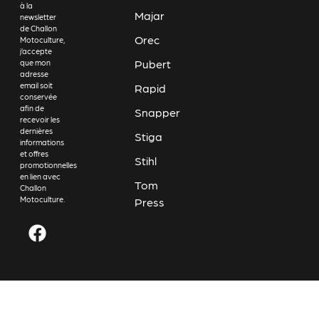
à la
Majar
newsletter
de Challon
Orec
Motoculture,
j’accepte
Pubert
que mon
adresse
email soit
Rapid
conservée
afin de
Snapper
recevoir les
dernières
Stiga
informations
et offres
Stihl
promotionnelles
en lien avec
Tom
Challon
Motoculture.
Press