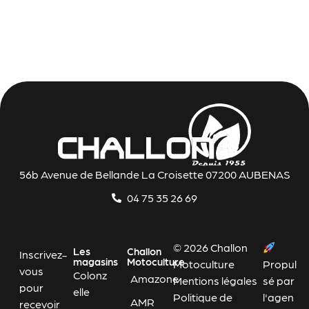
56b Avenue de Bellande La Croisette 07200 AUBENAS
04 75 35 26 69
© 2026 Challon
Les
Challon
Inscrivez-
magasins
Motoculture
Motoculture
Propul
vous
Colonz
Amazone
Mentions légales
sé par
pour
elle
Politique de
l'agen
AMR
recevoir