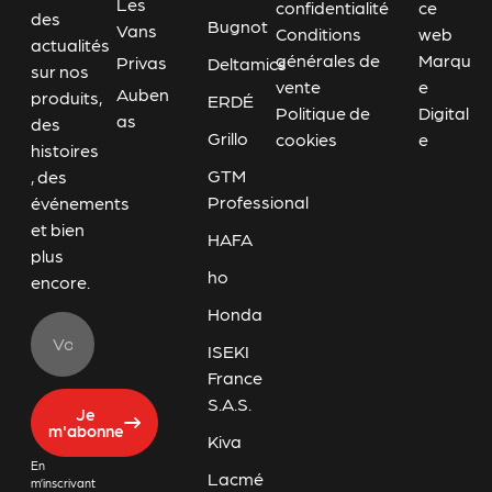
Les
confidentialité
ce
des
Bugnot
Vans
Conditions
web
actualités
générales de
Marqu
Privas
Deltamics
sur nos
vente
e
Auben
produits,
ERDÉ
Politique de
Digital
as
des
Grillo
cookies
e
histoires
GTM
, des
Professional
événements
et bien
HAFA
plus
ho
encore.
Honda
ISEKI
France
S.A.S.
Je
m'abonne
Kiva
En
Lacmé
m’inscrivant