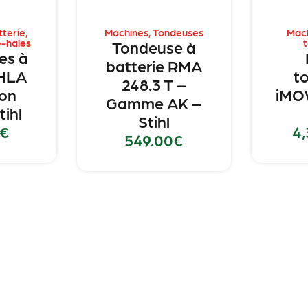
tterie
,
Machines
,
Tondeuses
Mac
e-haies
Tondeuse à
ies à
batterie RMA
 HLA
t
248.3 T –
ion
iMO
Gamme AK –
tihl
Stihl
€
4,
549.00
€