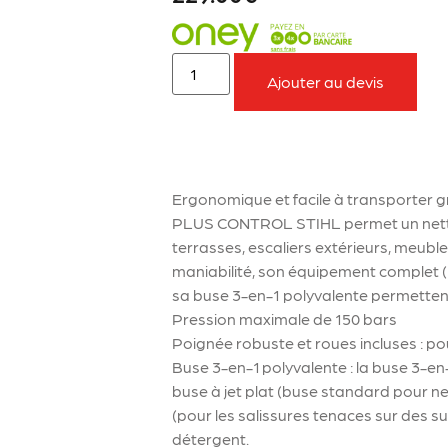
Ajouter au devis
À retenir sur le produit
Ergonomique et facile à transporter g
PLUS CONTROL STIHL permet un nettoya
terrasses, escaliers extérieurs, meubl
maniabilité, son équipement complet (
sa buse 3-en-1 polyvalente permettent
Pression maximale de 150 bars
Poignée robuste et roues incluses : pou
Buse 3-en-1 polyvalente : la buse 3-e
buse à jet plat (buse standard pour ne
(pour les salissures tenaces sur des s
détergent.