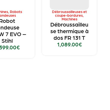
hines
,
Robots
Débroussailleuses et
tondeuses
coupe-bordures
,
Machines
Robot
Débroussailleu
ondeuse
se thermique à
W 7 EVO –
dos FR 131 T
Stihl
1,089.00
€
399.00
€