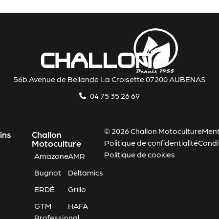
56b Avenue de Bellande La Croisette 07200 AUBENAS
04 75 35 26 69
© 2026 Challon Motoculture
Ment
ins
Challon
Motoculture
Politique de confidentialité
Condi
Politique de cookies
Amazone
AMR
Bugnot
Deltamics
ERDÉ
Grillo
GTM
HAFA
Professional