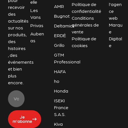
pour
elle
Politique de
l'agen
AMR
recevoir
Les
confidentialité
ce
des
Bugnot
Vans
Conditions
web
actualités
générales de
Marqu
Privas
Deltamics
sur nos
vente
e
Auben
produits,
ERDÉ
Politique de
Digital
as
des
Grillo
cookies
e
histoires
GTM
, des
Professional
événements
et bien
HAFA
plus
ho
encore.
Honda
ISEKI
France
S.A.S.
Je
m'abonne
Kiva