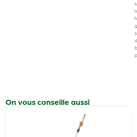
n
f
b
On vous conseille aussi