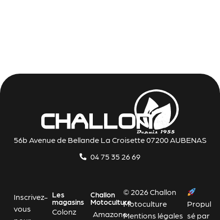
56b Avenue de Bellande La Croisette 07200 AUBENAS
04 75 35 26 69
© 2026 Challon
Les
Challon
Inscrivez-
magasins
Motoculture
Motoculture
Propul
vous
Colonz
Amazone
Mentions légales
sé par