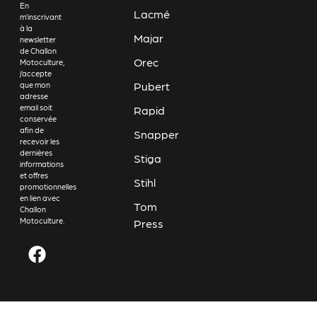
En
Lacmé
m’inscrivant
à la
Majar
newsletter
de Challon
Orec
Motoculture,
j’accepte
Pubert
que mon
adresse
email soit
Rapid
conservée
afin de
Snapper
recevoir les
dernières
Stiga
informations
et offres
Stihl
promotionnelles
en lien avec
Tom
Challon
Motoculture.
Press