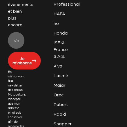
Professional
événements
et bien
HAFA
plus
ho
encore.
Honda
ISEKI
France
S.A.S.
Je
m'abonne
Kiva
En
Lacmé
m’inscrivant
à la
Majar
newsletter
de Challon
Orec
Motoculture,
j’accepte
Pubert
que mon
adresse
email soit
Rapid
conservée
afin de
Snapper
recevoir les