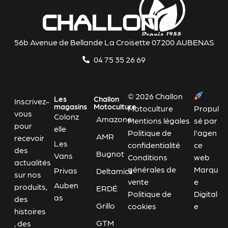
56b Avenue de Bellande La Croisette 07200 AUBENAS
04 75 35 26 69
© 2026 Challon
Les
Challon
Inscrivez-
magasins
Motoculture
Motoculture
Propul
vous
Colonz
Amazone
Mentions légales
sé par
pour
elle
Politique de
l'agen
AMR
recevoir
Les
confidentialité
ce
des
Bugnot
Vans
Conditions
web
actualités
générales de
Marqu
Privas
Deltamics
sur nos
vente
e
Auben
produits,
ERDÉ
Politique de
Digital
as
des
Grillo
cookies
e
histoires
GTM
, des