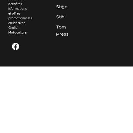
dernières
Stiga
informations
et offres
Stihl
promotionnelles
en lien avec
Tom
Challon
Motoculture.
Press