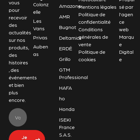
vous
Colonz
Amazone
Mentions légales
sé par
pour
elle
Politique de
l'agen
AMR
recevoir
Les
confidentialité
ce
des
Bugnot
Vans
Conditions
web
actualités
générales de
Marqu
Privas
Deltamics
sur nos
vente
e
Auben
produits,
ERDÉ
Politique de
Digital
as
des
Grillo
cookies
e
histoires
GTM
, des
Professional
événements
et bien
HAFA
plus
ho
encore.
Honda
ISEKI
France
S.A.S.
Je