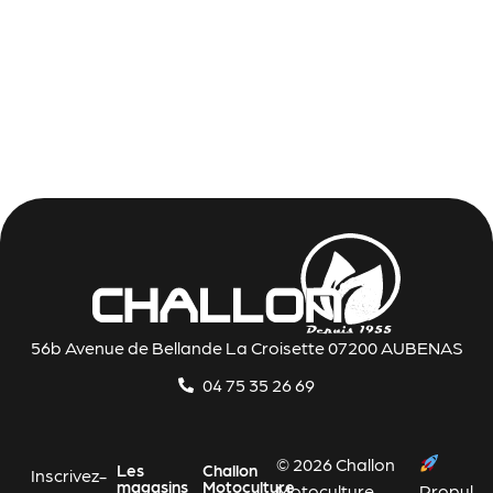
56b Avenue de Bellande La Croisette 07200 AUBENAS
04 75 35 26 69
© 2026 Challon
Les
Challon
Inscrivez-
magasins
Motoculture
Motoculture
Propul