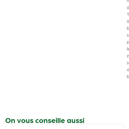
d
b
s
l
s
b
On vous conseille aussi