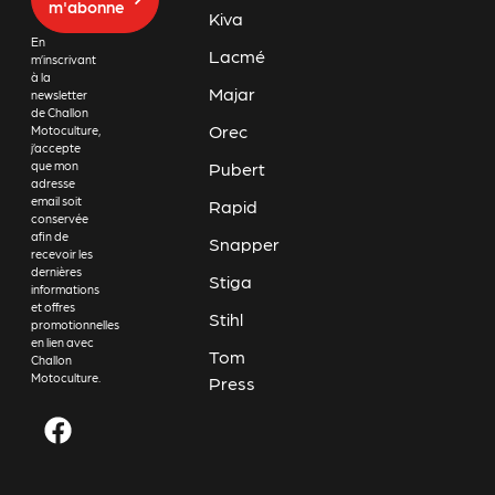
m'abonne
Kiva
En
Lacmé
m’inscrivant
à la
Majar
newsletter
de Challon
Orec
Motoculture,
j’accepte
Pubert
que mon
adresse
email soit
Rapid
conservée
afin de
Snapper
recevoir les
dernières
Stiga
informations
et offres
Stihl
promotionnelles
en lien avec
Tom
Challon
Motoculture.
Press