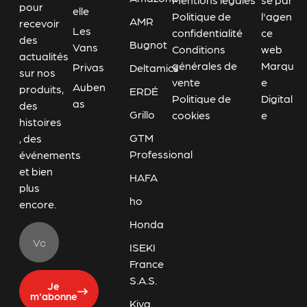
pour
elle
Politique de
l'agen
AMR
recevoir
Les
confidentialité
ce
des
Bugnot
Vans
Conditions
web
actualités
générales de
Marqu
Privas
Deltamics
sur nos
vente
e
Auben
produits,
ERDÉ
Politique de
Digital
as
des
Grillo
cookies
e
histoires
GTM
, des
Professional
événements
et bien
HAFA
plus
ho
encore.
Honda
ISEKI
France
S.A.S.
Je
m'abonne
Kiva