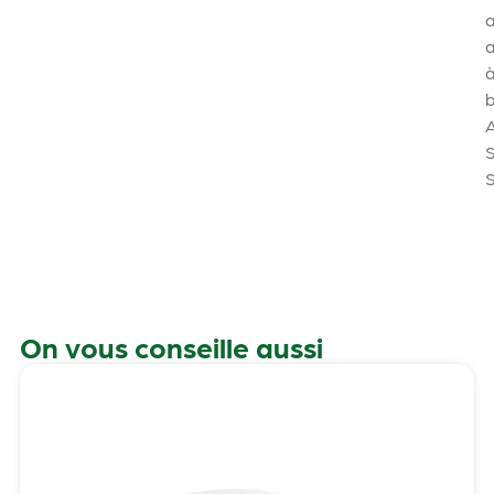
a
b
On vous conseille aussi