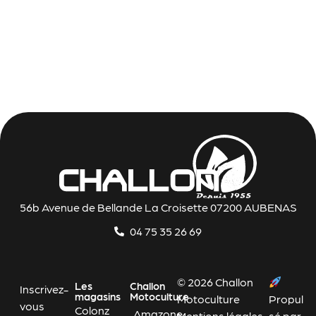
56b Avenue de Bellande La Croisette 07200 AUBENAS
04 75 35 26 69
© 2026 Challon
Les
Challon
Inscrivez-
magasins
Motoculture
Motoculture
Propul
vous
Colonz
Amazone
Mentions légales
sé par