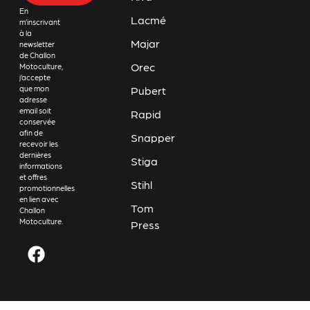
En
Lacmé
m’inscrivant
à la
Majar
newsletter
de Challon
Orec
Motoculture,
j’accepte
Pubert
que mon
adresse
email soit
Rapid
conservée
afin de
Snapper
recevoir les
dernières
Stiga
informations
et offres
Stihl
promotionnelles
en lien avec
Tom
Challon
Motoculture.
Press