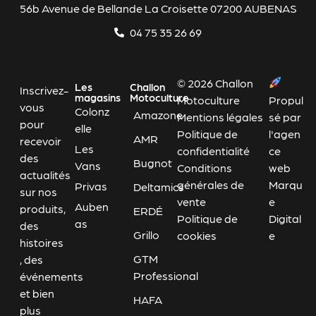
56b Avenue de Bellande La Croisette 07200 AUBENAS
04 75 35 26 69
© 2026 Challon
Les
Challon
Inscrivez-
magasins
Motoculture
Motoculture
Propul
vous
Colonz
Amazone
Mentions légales
sé par
pour
elle
Politique de
l'agen
AMR
recevoir
Les
confidentialité
ce
des
Bugnot
Vans
Conditions
web
actualités
générales de
Marqu
Privas
Deltamics
sur nos
vente
e
Auben
produits,
ERDÉ
Politique de
Digital
as
des
Grillo
cookies
e
histoires
GTM
, des
Professional
événements
et bien
HAFA
plus