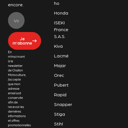
ho
encore.
Honda
ISEKI
France
S.A.S.
Je
m'abonne
Kiva
En
Lacmé
m’inscrivant
à la
Majar
newsletter
de Challon
Orec
Motoculture,
j’accepte
Pubert
que mon
adresse
email soit
Rapid
conservée
afin de
Snapper
recevoir les
dernières
Stiga
informations
et offres
Stihl
promotionnelles