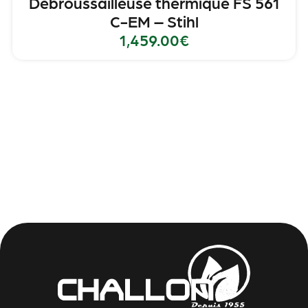
Débroussailleuse thermique FS 561
C-EM – Stihl
1,459.00
€