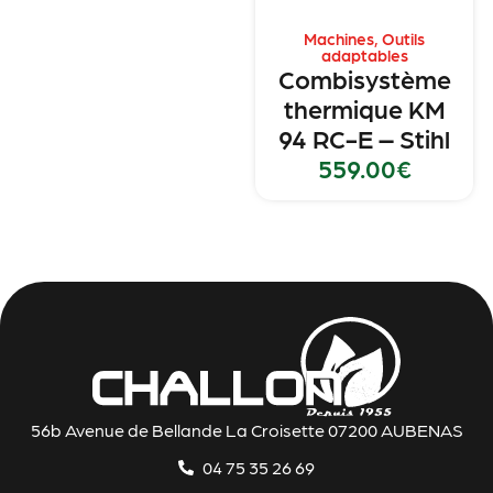
Machines
,
Outils
adaptables
Combisystème
thermique KM
94 RC-E – Stihl
559.00
€
56b Avenue de Bellande La Croisette 07200 AUBENAS
04 75 35 26 69