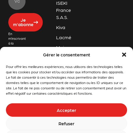
ISEKI
France
S.A.S.
Je
m'abonne
Kiva
En
Lacmé
m’inscrivant
à la
Majar
newsletter
de Challon
Gérer le consentement
Orec
Motoculture,
j’accepte
Pour offrir les meilleures expériences, nous utilisons des technologies telles
Pubert
que mon
adresse
que les cookies pour stocker et/ou accéder aux informations des appareils.
email soit
Rapid
Le fait de consentir à ces technologies nous permettra de traiter des
conservée
données telles que le comportement de navigation ou les ID uniques sur ce
afin de
Snapper
site. Le fait de ne pas consentir ou de retirer son consentement peut avoir un
recevoir les
effet négatif sur certaines caractéristiques et fonctions.
dernières
Stiga
informations
et offres
Stihl
Accepter
promotionnelles
en lien avec
Tom
Challon
Refuser
Motoculture.
Press