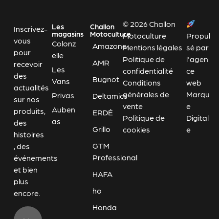
© 2026 Challon
Les
Challon
Inscrivez-
magasins
Motoculture
Motoculture
Propul
vous
Colonz
Amazone
Mentions légales
sé par
pour
elle
Politique de
l'agen
AMR
recevoir
Les
confidentialité
ce
des
Bugnot
Vans
Conditions
web
actualités
générales de
Marqu
Privas
Deltamics
sur nos
vente
e
Auben
produits,
ERDÉ
Politique de
Digital
as
des
Grillo
cookies
e
histoires
GTM
, des
Professional
événements
et bien
HAFA
plus
ho
encore.
Honda