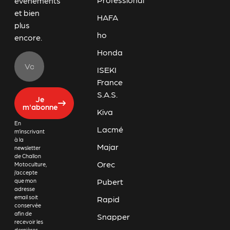
événements
et bien
HAFA
plus
ho
encore.
Honda
ISEKI
France
S.A.S.
Je
m'abonne
Kiva
En
Lacmé
m’inscrivant
à la
Majar
newsletter
de Challon
Orec
Motoculture,
j’accepte
Pubert
que mon
adresse
email soit
Rapid
conservée
afin de
Snapper
recevoir les
dernières