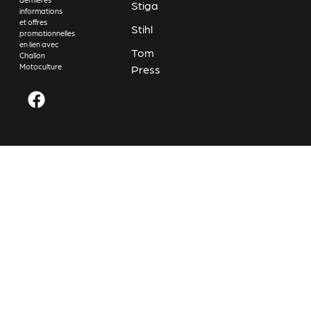
Stiga
informations
et offres
Stihl
promotionnelles
en lien avec
Tom
Challon
Motoculture.
Press