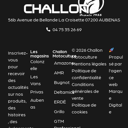
56b Avenue de Bellande La Croisette 07200 AUBENAS
04 75 35 26 69
© 2026 Challon
Les
Challon
Inscrivez-
magasins
Motoculture
Motoculture
Propul
vous
Colonz
Amazone
Mentions légales
sé par
pour
elle
Politique de
l'agen
AMR
recevoir
Les
confidentialité
ce
des
Bugnot
Vans
Conditions
web
actualités
générales de
Marqu
Privas
Deltamics
sur nos
vente
e
Auben
produits,
ERDÉ
Politique de
Digital
as
des
Grillo
cookies
e
histoires
GTM
, des
Professional