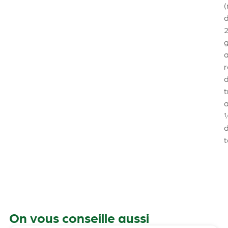
r
d
t
t
On vous conseille aussi