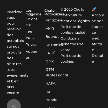
© 2026 Challon
Les
Challon
Inscrivez-
magasins
Motoculture
Motoculture
Propul
vous
Colonz
Amazone
Mentions légales
sé par
pour
elle
Politique de
l'agen
AMR
recevoir
Les
confidentialité
ce
des
Bugnot
Vans
Conditions
web
actualités
générales de
Marqu
Privas
Deltamics
sur nos
vente
e
Auben
produits,
ERDÉ
Politique de
Digital
as
des
Grillo
cookies
e
histoires
GTM
, des
Professional
événements
et bien
HAFA
plus
ho
encore.
Honda
ISEKI