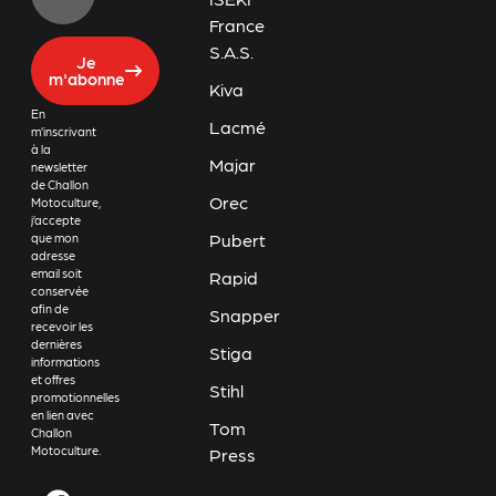
France
S.A.S.
Je
m'abonne
Kiva
En
Lacmé
m’inscrivant
à la
Majar
newsletter
de Challon
Orec
Motoculture,
j’accepte
Pubert
que mon
adresse
email soit
Rapid
conservée
afin de
Snapper
recevoir les
dernières
Stiga
informations
et offres
Stihl
promotionnelles
en lien avec
Tom
Challon
Motoculture.
Press