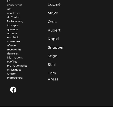
En
Lacmé
m’inscrivant
à la
Majar
newsletter
de Challon
Orec
Motoculture,
j’accepte
Pubert
que mon
adresse
email soit
Rapid
conservée
afin de
Snapper
recevoir les
dernières
Stiga
informations
et offres
Stihl
promotionnelles
en lien avec
Tom
Challon
Motoculture.
Press