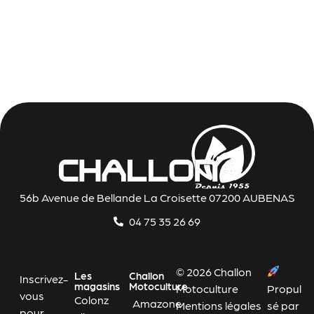
56b Avenue de Bellande La Croisette 07200 AUBENAS
04 75 35 26 69
© 2026 Challon
Les
Challon
Inscrivez-
magasins
Motoculture
Motoculture
Propul
vous
Colonz
Amazone
Mentions légales
sé par
pour