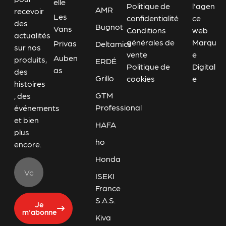
elle
Politique de
l'agen
AMR
recevoir
Les
confidentialité
ce
des
Bugnot
Vans
Conditions
web
actualités
générales de
Marqu
Privas
Deltamics
sur nos
vente
e
Auben
produits,
ERDÉ
Politique de
Digital
as
des
Grillo
cookies
e
histoires
GTM
, des
Professional
événements
et bien
HAFA
plus
ho
encore.
Honda
ISEKI
France
S.A.S.
Je
m'abonne
Kiva