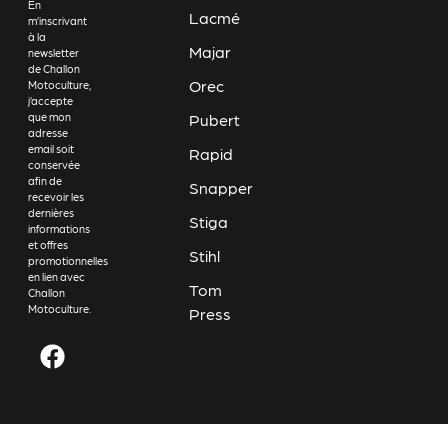
En
Lacmé
m’inscrivant
à la
Majar
newsletter
de Challon
Orec
Motoculture,
j’accepte
Pubert
que mon
adresse
email soit
Rapid
conservée
afin de
Snapper
recevoir les
dernières
Stiga
informations
et offres
Stihl
promotionnelles
en lien avec
Tom
Challon
Motoculture.
Press