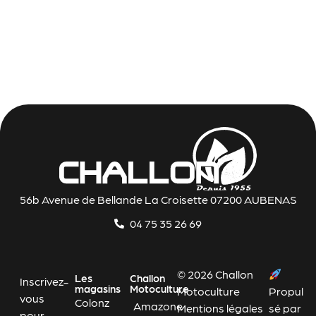
56b Avenue de Bellande La Croisette 07200 AUBENAS
04 75 35 26 69
© 2026 Challon
Les
Challon
Inscrivez-
magasins
Motoculture
Motoculture
Propul
vous
Colonz
Amazone
Mentions légales
sé par
pour