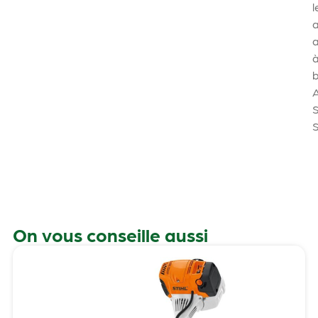
l
a
b
On vous conseille aussi