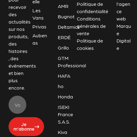
elle
Politique de
l'agen
AMR
recevoir
Les
confidentialité
ce
des
Bugnot
Vans
Conditions
web
actualités
générales de
Marqu
Privas
Deltamics
sur nos
vente
e
Auben
produits,
ERDÉ
Politique de
Digital
as
des
Grillo
cookies
e
histoires
GTM
, des
Professional
événements
et bien
HAFA
plus
ho
encore.
Honda
ISEKI
France
S.A.S.
Je
m'abonne
Kiva