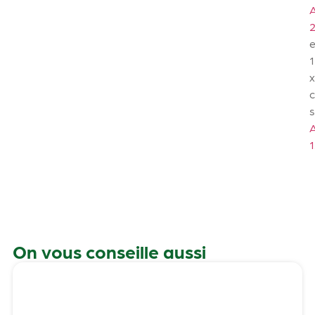
e
1
1
On vous conseille aussi