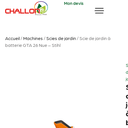
Mon devis
Accueil
/
Machines
/
Scies de jardin
/ Scie de jardin à
batterie GTA 26 Nue – Stihl
S
j