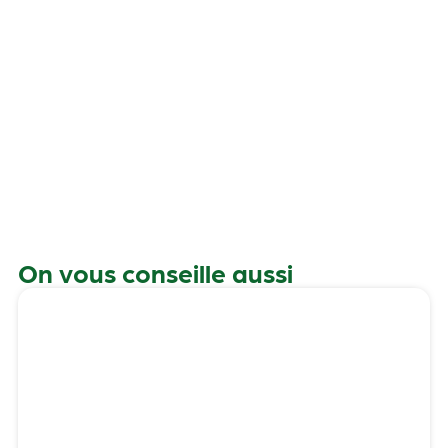
r
s
p
On vous conseille aussi