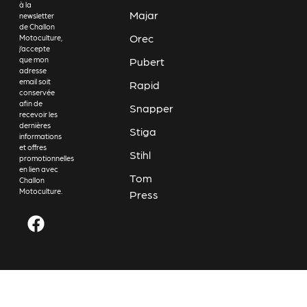
à la
Majar
newsletter
de Challon
Orec
Motoculture,
j’accepte
Pubert
que mon
adresse
email soit
Rapid
conservée
afin de
Snapper
recevoir les
dernières
Stiga
informations
et offres
Stihl
promotionnelles
en lien avec
Tom
Challon
Motoculture.
Press