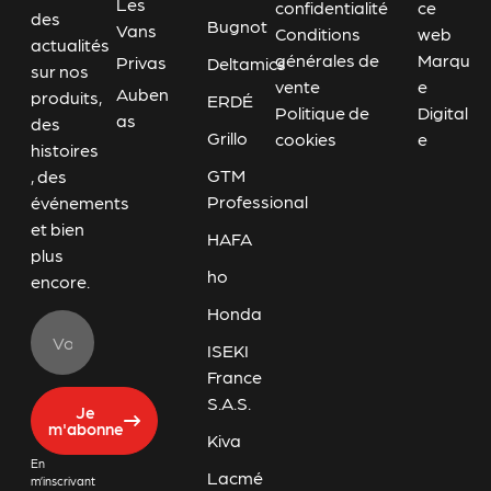
Les
confidentialité
ce
des
Bugnot
Vans
Conditions
web
actualités
générales de
Marqu
Privas
Deltamics
sur nos
vente
e
Auben
produits,
ERDÉ
Politique de
Digital
as
des
Grillo
cookies
e
histoires
GTM
, des
Professional
événements
et bien
HAFA
plus
ho
encore.
Honda
ISEKI
France
S.A.S.
Je
m'abonne
Kiva
En
Lacmé
m’inscrivant