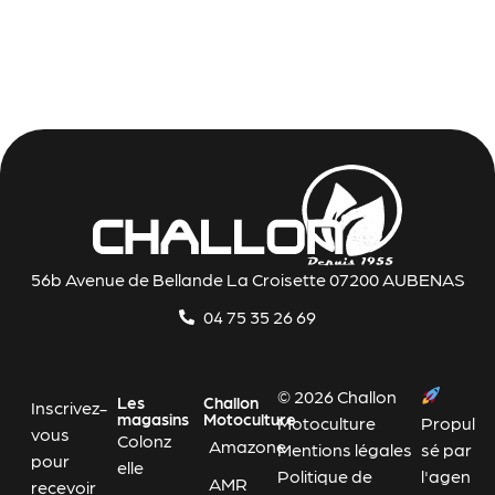
56b Avenue de Bellande La Croisette 07200 AUBENAS
04 75 35 26 69
© 2026 Challon
Les
Challon
Inscrivez-
magasins
Motoculture
Motoculture
Propul
vous
Colonz
Amazone
Mentions légales
sé par
pour
elle
Politique de
l'agen
AMR
recevoir