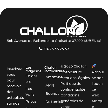
56b Avenue de Bellande La Croisette 07200 AUBENAS
04 75 35 26 69
© 2026 Challon
Les
Challon
Inscrivez-
magasins
Motoculture
Motoculture
Propul
vous
Colonz
Amazone
Mentions légales
sé par
pour
elle
Politique de
l'agen
AMR
recevoir
Les
confidentialité
ce
des
Bugnot
Vans
Conditions
web
actualités
générales de
Marqu
Privas
Deltamics
sur nos
vente
e