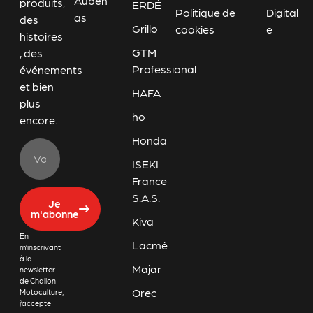
Auben
produits,
ERDÉ
Politique de
Digital
as
des
Grillo
cookies
e
histoires
GTM
, des
Professional
événements
et bien
HAFA
plus
ho
encore.
Honda
ISEKI
France
S.A.S.
Je
m'abonne
Kiva
En
Lacmé
m’inscrivant
à la
Majar
newsletter
de Challon
Orec
Motoculture,
j’accepte