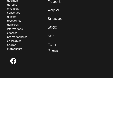
Pubert
que mon
adresse
email soit
Rapid
conservée
afin de
Snapper
recevoir les
dernières
Stiga
informations
et offres
Stihl
promotionnelles
en lien avec
Tom
Challon
Motoculture.
Press