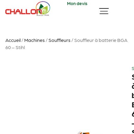
Mon devis
Accueil
/
Machines
/
Souffleurs
/ Souffleur à batterie BGA
60 – Stihl
S