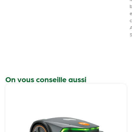
b
e
On vous conseille aussi