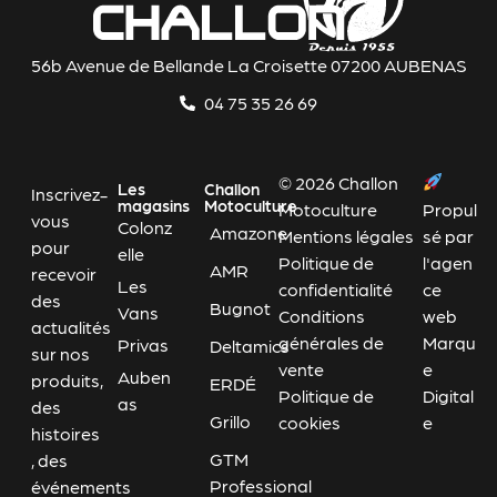
56b Avenue de Bellande La Croisette 07200 AUBENAS
04 75 35 26 69
© 2026 Challon
Les
Challon
Inscrivez-
magasins
Motoculture
Motoculture
Propul
vous
Colonz
Amazone
Mentions légales
sé par
pour
elle
Politique de
l'agen
AMR
recevoir
Les
confidentialité
ce
des
Bugnot
Vans
Conditions
web
actualités
générales de
Marqu
Privas
Deltamics
sur nos
vente
e
Auben
produits,
ERDÉ
Politique de
Digital
as
des
Grillo
cookies
e
histoires
GTM
, des
Professional
événements