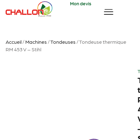
Mon devis
Accueil
/
Machines
/
Tondeuses
/ Tondeuse thermique
RM 453 V – Stihl