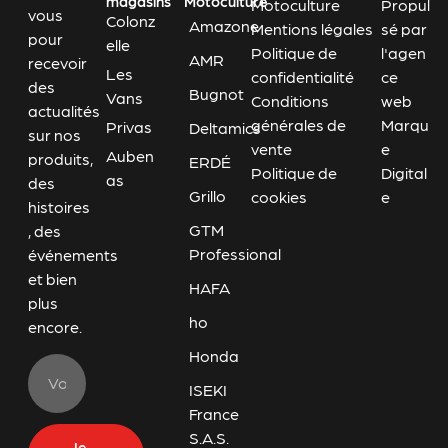
magasins
Motoculture
Motoculture
Propul
vous
Colonz
Amazone
Mentions légales
sé par
pour
elle
Politique de
l'agen
AMR
recevoir
Les
confidentialité
ce
des
Bugnot
Vans
Conditions
web
actualités
générales de
Marqu
Privas
Deltamics
sur nos
vente
e
Auben
produits,
ERDÉ
Politique de
Digital
as
des
Grillo
cookies
e
histoires
GTM
, des
Professional
événements
et bien
HAFA
plus
ho
encore.
Honda
ISEKI
France
S.A.S.
Je