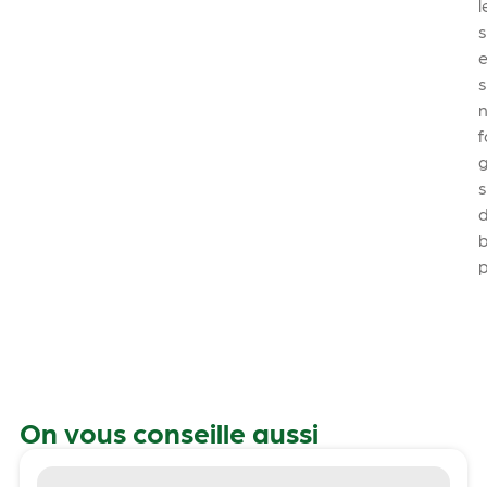
l
s
e
n
f
b
On vous conseille aussi