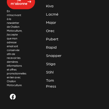
m'abonne
Kiva
En
Lacmé
m’inscrivant
à la
Majar
newsletter
de Challon
Orec
Motoculture,
j’accepte
Pubert
que mon
adresse
email soit
Rapid
conservée
afin de
Snapper
recevoir les
dernières
Stiga
informations
et offres
Stihl
promotionnelles
en lien avec
Tom
Challon
Motoculture.
Press