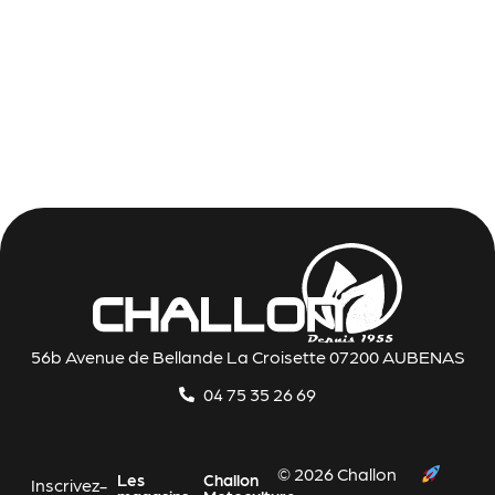
56b Avenue de Bellande La Croisette 07200 AUBENAS
04 75 35 26 69
© 2026 Challon
Les
Challon
Inscrivez-