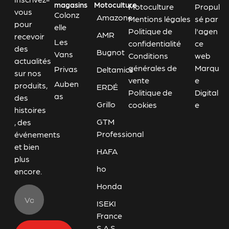
magasins
Motoculture
Motoculture
Propul
vous
Colonz
Amazone
Mentions légales
sé par
pour
elle
Politique de
l'agen
AMR
recevoir
Les
confidentialité
ce
des
Bugnot
Vans
Conditions
web
actualités
générales de
Marqu
Privas
Deltamics
sur nos
vente
e
Auben
produits,
ERDÉ
Politique de
Digital
as
des
Grillo
cookies
e
histoires
GTM
, des
Professional
événements
et bien
HAFA
plus
ho
encore.
Honda
ISEKI
France
S.A.S.