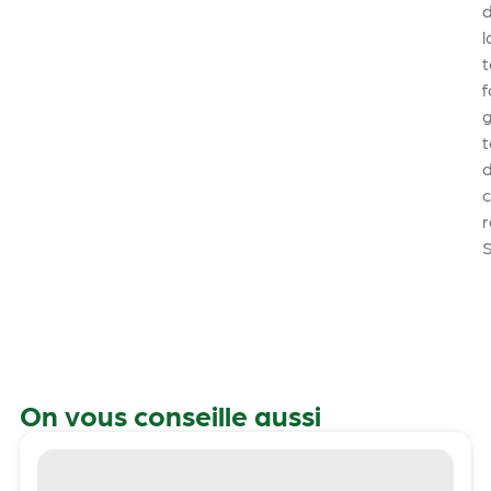
l
t
f
On vous conseille aussi