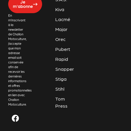
Je
m'abonne
Kiva
En
Lacmé
m’inscrivant
à la
Majar
newsletter
de Challon
Orec
Motoculture,
j’accepte
Pubert
que mon
adresse
email soit
Rapid
conservée
afin de
Snapper
recevoir les
dernières
Stiga
informations
et offres
Stihl
promotionnelles
en lien avec
Tom
Challon
Motoculture.
Press