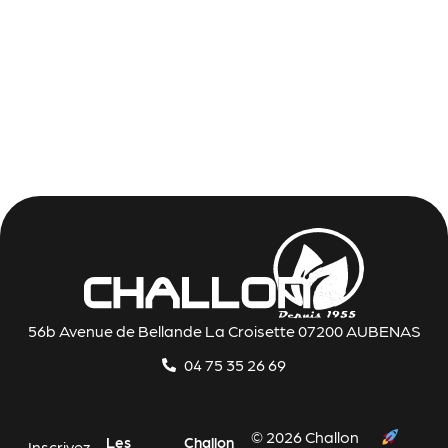
56b Avenue de Bellande La Croisette 07200 AUBENAS
04 75 35 26 69
© 2026 Challon
Les
Challon
Inscrivez-