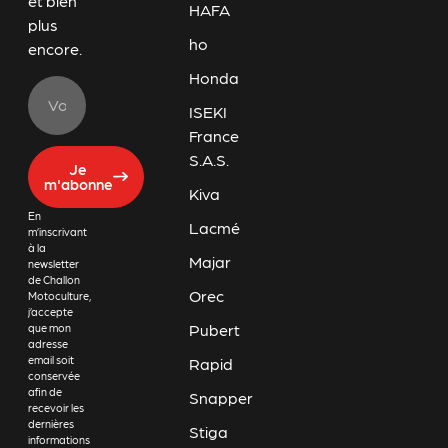
et bien
HAFA
plus
ho
encore.
Honda
ISEKI
France
S.A.S.
Je
m'abonne
Kiva
En
Lacmé
m’inscrivant
à la
Majar
newsletter
de Challon
Orec
Motoculture,
j’accepte
Pubert
que mon
adresse
email soit
Rapid
conservée
afin de
Snapper
recevoir les
dernières
Stiga
informations