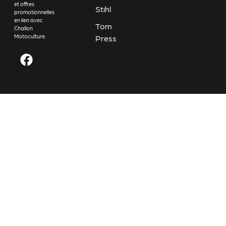
et offres
Stihl
promotionnelles
en lien avec
Tom
Challon
Motoculture.
Press