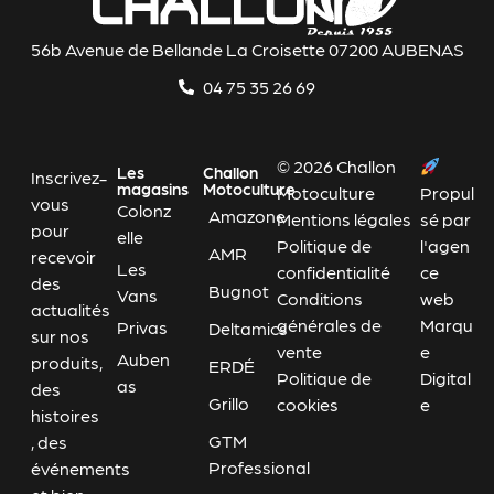
56b Avenue de Bellande La Croisette 07200 AUBENAS
04 75 35 26 69
© 2026 Challon
Les
Challon
Inscrivez-
magasins
Motoculture
Motoculture
Propul
vous
Colonz
Amazone
Mentions légales
sé par
pour
elle
Politique de
l'agen
AMR
recevoir
Les
confidentialité
ce
des
Bugnot
Vans
Conditions
web
actualités
générales de
Marqu
Privas
Deltamics
sur nos
vente
e
Auben
produits,
ERDÉ
Politique de
Digital
as
des
Grillo
cookies
e
histoires
GTM
, des
Professional
événements