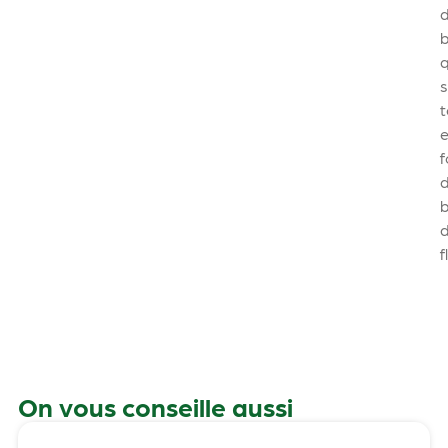
q
t
f
On vous conseille aussi