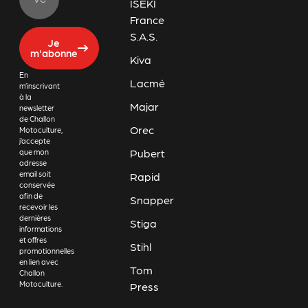
ISEKI
France
S.A.S.
Je
m'abonne
Kiva
En
Lacmé
m’inscrivant
à la
Majar
newsletter
de Challon
Orec
Motoculture,
j’accepte
Pubert
que mon
adresse
email soit
Rapid
conservée
afin de
Snapper
recevoir les
dernières
Stiga
informations
et offres
Stihl
promotionnelles
en lien avec
Tom
Challon
Motoculture.
Press