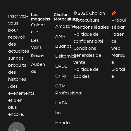
© 2026 Challon
Les
Challon
Inscrivez-
magasins
Motoculture
Motoculture
Propul
vous
Colonz
Amazone
Mentions légales
sé par
pour
elle
Politique de
l'agen
AMR
recevoir
Les
confidentialité
ce
des
Bugnot
Vans
Conditions
web
actualités
générales de
Marqu
Privas
Deltamics
sur nos
vente
e
Auben
produits,
ERDÉ
Politique de
Digital
as
des
Grillo
cookies
e
histoires
GTM
, des
Professional
événements
et bien
HAFA
plus
ho
encore.
Honda