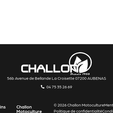
56b Avenue de Bellande La Croisette 07200 AUBENAS
04 75 35 26 69
© 2026 Challon Motoculture
Ment
ins
Challon
Motoculture
Politique de confidentialité
Condi