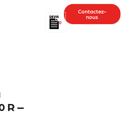
Contactez-
nous
0
à
0 R –