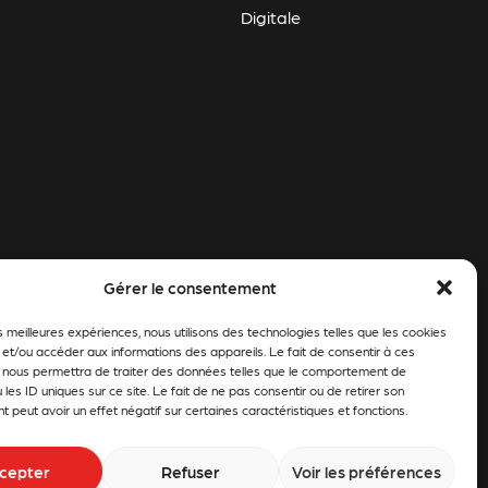
Digitale
Gérer le consentement
es meilleures expériences, nous utilisons des technologies telles que les cookies
 et/ou accéder aux informations des appareils. Le fait de consentir à ces
 nous permettra de traiter des données telles que le comportement de
 les ID uniques sur ce site. Le fait de ne pas consentir ou de retirer son
peut avoir un effet négatif sur certaines caractéristiques et fonctions.
cepter
Refuser
Voir les préférences