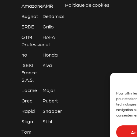
Politique de cookies
Amazone
AMR
Bugnot
Deltamics
ERDÉ
Grillo
GTM
HAFA
Professional
ho
Honda
ISEKI
Kiva
France
S.A.S.
Lacmé
Majar
Pour offrir l
pour stocker
Orec
Pubert
technologies
navigation ou
Rapid
Snapper
consentement 
Stiga
Stihl
Tom
Ac