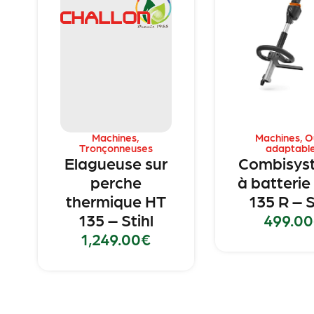
Machines
,
Machines
,
Ou
Tronçonneuses
adaptabl
Elagueuse sur
Combisys
perche
à batteri
thermique HT
135 R – S
135 – Stihl
499.00
1,249.00
€