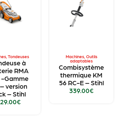
nes
,
Tondeuses
Machines
,
Outils
adaptables
ndeuse à
Combisystème
terie RMA
thermique KM
5 -Gamme
56 RC-E – Stihl
– version
339.00
€
k – Stihl
29.00
€