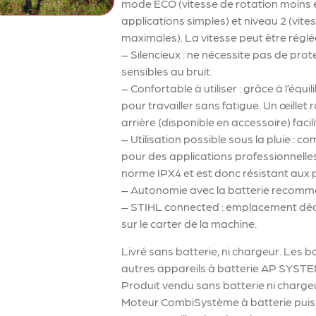
mode ECO (vitesse de rotation moins 
applications simples) et niveau 2 (vi
maximales). La vitesse peut être réglée
– Silencieux : ne nécessite pas de prote
sensibles au bruit.
– Confortable à utiliser : grâce à l’équi
pour travailler sans fatigue. Un œillet
arrière (disponible en accessoire) faci
– Utilisation possible sous la pluie :
pour des applications professionnell
norme IPX4 et est donc résistant aux p
– Autonomie avec la batterie recomma
– STIHL connected : emplacement dédi
sur le carter de la machine.
Livré sans batterie, ni chargeur. Les 
autres appareils à batterie AP SYSTE
Produit vendu sans batterie ni charge
Moteur CombiSystème à batterie puiss