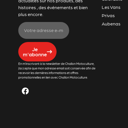
actualités sur nos produits, des
Les Vans
histoires , des événements et bien
plus encore.
Privas
Aubenas
Je
m'abonne
En m’inscrivant à la newsletter de Challon Motoculture,
j’accepte que mon adresse email soit conservée afin de
recevoir les dernières informations et offres
promotionnelles en lien avec Challon Motoculture.