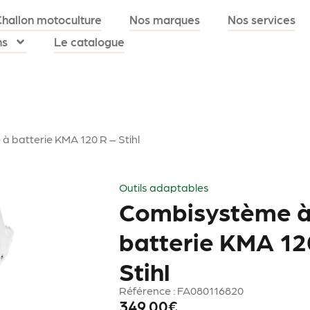
Challon motoculture
Nos marques
Nos services
ns
Le catalogue
 batterie KMA 120 R – Stihl
Outils adaptables
Combisystème 
batterie KMA 12
Stihl
Référence : FA080116820
349.00
€