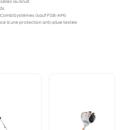
sibles au bruit.
ds.
ls CombiSystèmes (sauf FSB-KM).
âce à une protection anti-pluie testée.