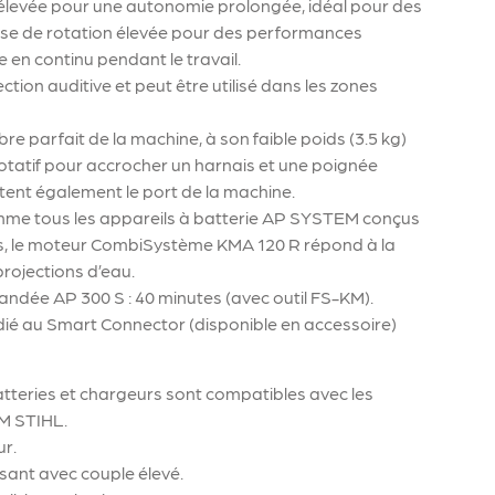
élevée pour une autonomie prolongée, idéal pour des
tesse de rotation élevée pour des performances
 en continu pendant le travail.
ction auditive et peut être utilisé dans les zones
libre parfait de la machine, à son faible poids (3.5 kg)
 rotatif pour accrocher un harnais et une poignée
litent également le port de la machine.
 comme tous les appareils à batterie AP SYSTEM conçus
es, le moteur CombiSystème KMA 120 R répond à la
rojections d’eau.
ndée AP 300 S : 40 minutes (avec outil FS-KM).
é au Smart Connector (disponible en accessoire)
batteries et chargeurs sont compatibles avec les
M STIHL.
ur.
ant avec couple élevé.