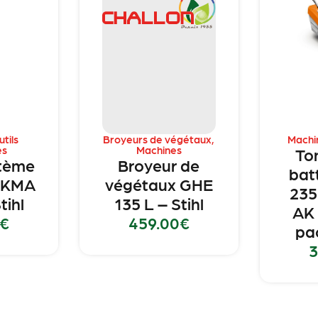
tils
Broyeurs de végétaux
,
Machi
es
Machines
To
tème
Broyeur de
bat
e KMA
végétaux GHE
23
tihl
135 L – Stihl
AK 
€
459.00
€
pac
3