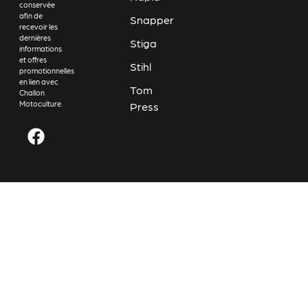
conservée
afin de
Snapper
recevoir les
dernières
Stiga
informations
et offres
Stihl
promotionnelles
en lien avec
Tom
Challon
Motoculture.
Press