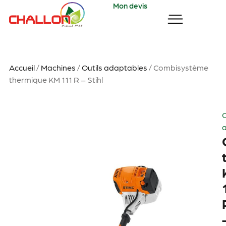
Mon devis
Accueil
/
Machines
/
Outils adaptables
/ Combisystème
thermique KM 111 R – Stihl
O