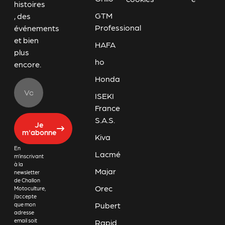
histoires
GTM
, des
Professional
événements
et bien
HAFA
plus
ho
encore.
Honda
ISEKI
France
S.A.S.
Je
m'abonne
Kiva
En
Lacmé
m’inscrivant
à la
Majar
newsletter
de Challon
Orec
Motoculture,
j’accepte
Pubert
que mon
adresse
email soit
Rapid