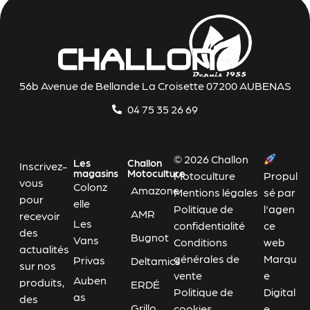
56b Avenue de Bellande La Croisette 07200 AUBENAS
04 75 35 26 69
© 2026 Challon
Les
Challon
Inscrivez-
magasins
Motoculture
Motoculture
Propul
vous
Colonz
Amazone
Mentions légales
sé par
pour
elle
Politique de
l'agen
AMR
recevoir
Les
confidentialité
ce
des
Bugnot
Vans
Conditions
web
actualités
générales de
Marqu
Privas
Deltamics
sur nos
vente
e
Auben
produits,
ERDÉ
Politique de
Digital
as
des
Grillo
cookies
e