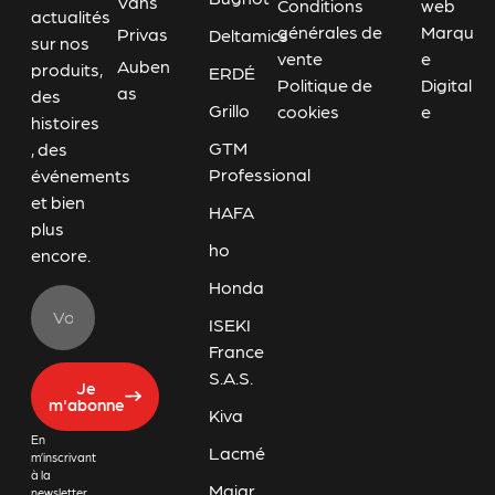
Vans
Conditions
web
actualités
générales de
Marqu
Privas
Deltamics
sur nos
vente
e
Auben
produits,
ERDÉ
Politique de
Digital
as
des
Grillo
cookies
e
histoires
GTM
, des
Professional
événements
et bien
HAFA
plus
ho
encore.
Honda
ISEKI
France
S.A.S.
Je
m'abonne
Kiva
En
Lacmé
m’inscrivant
à la
Majar
newsletter