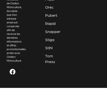
de Challon
Orec
Motoculture,
j’accepte
Pubert
que mon
adresse
email soit
Rapid
conservée
afin de
Snapper
recevoir les
dernières
Stiga
informations
et offres
Stihl
promotionnelles
en lien avec
Tom
Challon
Motoculture.
Press