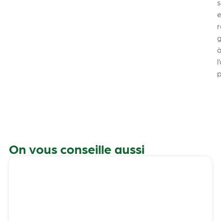
s
e
l
p
On vous conseille aussi