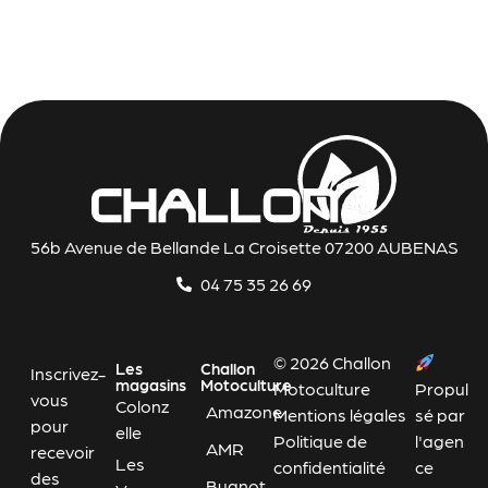
56b Avenue de Bellande La Croisette 07200 AUBENAS
04 75 35 26 69
© 2026 Challon
Les
Challon
Inscrivez-
magasins
Motoculture
Motoculture
Propul
vous
Colonz
Amazone
Mentions légales
sé par
pour
elle
Politique de
l'agen
AMR
recevoir
Les
confidentialité
ce
des
Bugnot